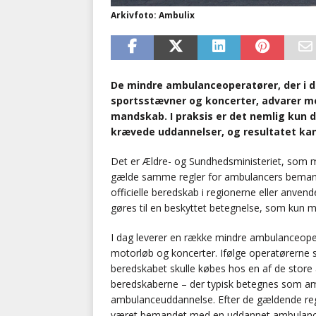
Arkivfoto: Ambulix
De mindre ambulanceoperatører, der i d
sportsstævner og koncerter, advarer mo
mandskab. I praksis er det nemlig kun d
krævede uddannelser, og resultatet kan 
Det er Ældre- og Sundhedsministeriet, som
gælde samme regler for ambulancers bemand
officielle beredskab i regionerne eller anven
gøres til en beskyttet betegnelse, som kun m
I dag leverer en række mindre ambulanceope
motorløb og koncerter. Ifølge operatørerne sel
beredskabet skulle købes hos en af de stor
beredskaberne – der typisk betegnes som am
ambulanceuddannelse. Efter de gældende regl
været bemandet med en uddannet ambulance