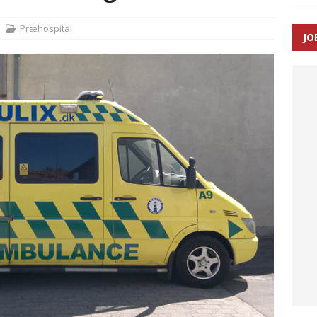
Præhospital
JO
enernes gennemsnitlige responstid steg med 9 sekunder i 2025