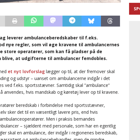
SP
ag leverer ambulanceberedskaber til f.eks.
d nye regler, som vil øge kravene til ambulancernes
e store operatører, som kan få pladser på de
blive, at udgifterne til ambulancer femdobles.
 med
et nyt lovforslag
lægger op til, at der fremover skal
ing og udstyr – uanset om ambulancerne indgår i det
des ved f.eks. sportsstævner. Samtidig skal ”ambulance”
å anvendes, hvis mandskab og køretøj lever op til kravene.
ratører beredskab i forbindelse med sportsstævner,
v sker det til en væsentligt lavere pris, end hvis
e ambulanceoperatører. Men i praksis bemandes
bulancer – sjældent med personale, som har en egentlig
er skal en ambulance, der indgår i regionenes beredskab,
assistent og ambulancebehandler, men de mindre