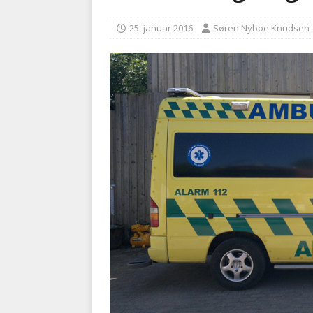
kriminalitet
POLITI
25. januar 2016
Søren Nyboe Knudsen
[ 6. august 2026 ]
Brandvæs
BRANDVÆSEN