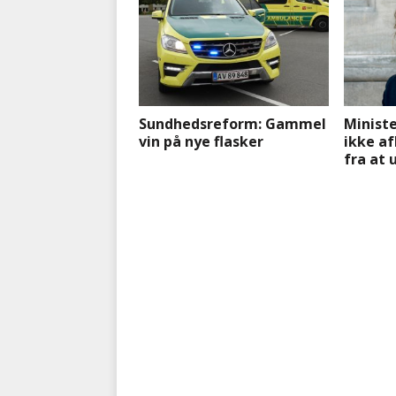
Sundhedsreform: Gammel
Minist
vin på nye flasker
ikke a
fra at