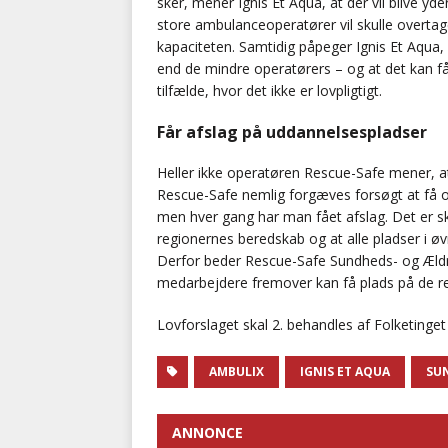
sker, mener Ignis Et Aqua, at der vil blive 
store ambulanceoperatører vil skulle overta
kapaciteten. Samtidig påpeger Ignis Et Aqua, 
end de mindre operatørers – og at det kan få
tilfælde, hvor det ikke er lovpligtigt.
Får afslag på uddannelsespladser
Heller ikke operatøren Rescue-Safe mener, at
Rescue-Safe nemlig forgæves forsøgt at få 
men hver gang har man fået afslag. Det er ske
regionernes beredskab og at alle pladser i ø
Derfor beder Rescue-Safe Sundheds- og Ældre
medarbejdere fremover kan få plads på de r
Lovforslaget skal 2. behandles af Folketinget
AMBULIX
IGNIS ET AQUA
SU
ANNONCE