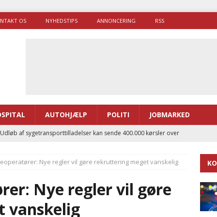
NTAKT OS
NYHEDSTIPS
ANNONCERING
RSS
SPITAL
AUTOHJÆLP
POLITI
JOBMARKED
 Udløb af sygetransporttilladelser kan sende 400.000 kørsler over
ITAL
operatører: Nye regler vil gøre rekruttering meget vanskelig
KO
ance og el-sygetransportvogn til Samsø
PRÆHOSPITAL
enerne brugte lidt længere tid på at komme af sted i 2025
r: Nye regler vil gøre
t vanskelig
g politiuddannelse skal ruste betjentene til mere kompleks