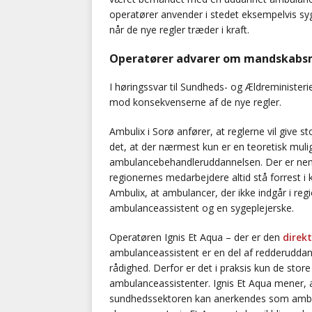
operatører anvender i stedet eksempelvis syg
når de nye regler træder i kraft.
Operatører advarer om mandskabs
I høringssvar til Sundheds- og Ældreministe
mod konsekvenserne af de nye regler.
Ambulix i Sorø anfører, at reglerne vil give 
det, at der nærmest kun er en teoretisk muli
ambulancebehandleruddannelsen. Der er nem
regionernes medarbejdere altid stå forrest i kø
Ambulix, at ambulancer, der ikke indgår i 
ambulanceassistent og en sygeplejerske.
Operatøren Ignis Et Aqua – der er den
direk
ambulanceassistent er en del af redderuddanne
rådighed. Derfor er det i praksis kun de st
ambulanceassistenter. Ignis Et Aqua mener, a
sundhedssektoren kan anerkendes som ambula