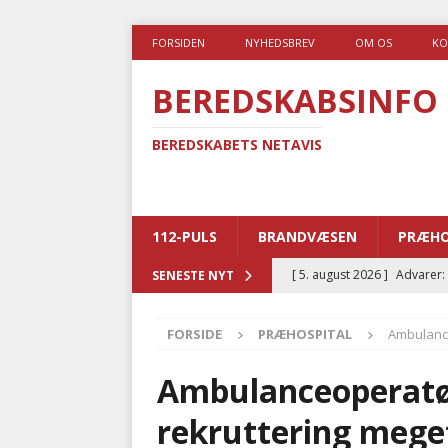
FORSIDEN
NYHEDSBREV
OM OS
KO
BEREDSKABSINFO
BEREDSKABETS NETAVIS
112-PULS
BRANDVÆSEN
PRÆHO
[ 5. august 2026 ]
Advarer:
SENESTE NYT
i det offentlige
PRÆHOSP
FORSIDE
PRÆHOSPITAL
Ambulance
[ 5. august 2026 ]
Ny ambul
[ 4. august 2026 ]
Brandvæs
Ambulanceoperatøre
BRANDVÆSEN
rekruttering mege
[ 4. august 2026 ]
Ny treåri