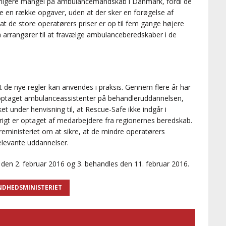
yderligere mangel på ambulancemandskab i Danmark, fordi de
ge en række opgaver, uden at der sker en forøgelse af
at de store operatørers priser er op til fem gange højere
 arrangører til at fravælge ambulanceberedskaber i de
 de nye regler kan anvendes i praksis. Gennem flere år har
optaget ambulanceassistenter på behandleruddannelsen,
t under henvisning til, at Rescue-Safe ikke indgår i
vrigt er optaget af medarbejdere fra regionernes beredskab.
ministeriet om at sikre, at de mindre operatørers
elevante uddannelser.
 den 2. februar 2016 og 3. behandles den 11. februar 2016.
NDHEDSMINISTERIET