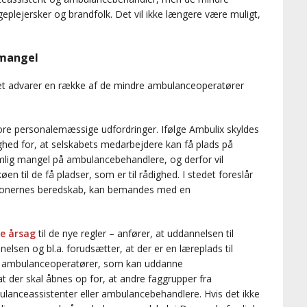
eplejersker og brandfolk. Det vil ikke længere være muligt,
mangel
riet advarer en række af de mindre ambulanceoperatører
store personalemæssige udfordringer. Ifølge Ambulix skyldes
ghed for, at selskabets medarbejdere kan få plads på
lig mangel på ambulancebehandlere, og derfor vil
en til de få pladser, som er til rådighed. I stedet foreslår
regionernes beredskab, kan bemandes med en
te årsag
til de nye regler – anfører, at uddannelsen til
lsen og bl.a. forudsætter, at der er en læreplads til
ore ambulanceoperatører, som kan uddanne
t der skal åbnes op for, at andre faggrupper fra
nceassistenter eller ambulancebehandlere. Hvis det ikke