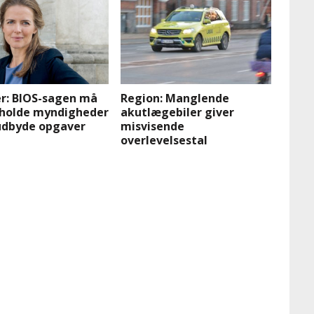
er: BIOS-sagen må
Region: Manglende
fholde myndigheder
akutlægebiler giver
 udbyde opgaver
misvisende
overlevelsestal