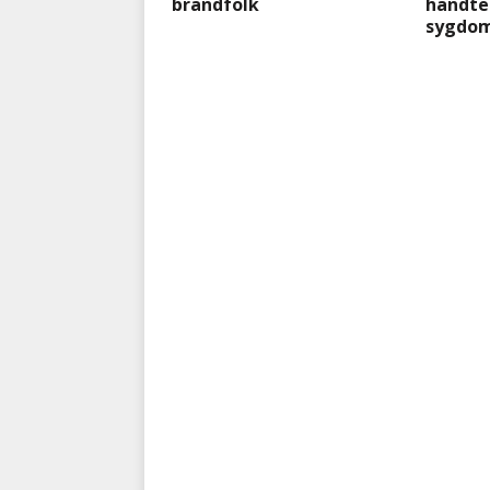
brandfolk
håndter
sygdo