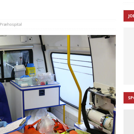
ance og el-sygetransportvogn til Samsø
PRÆHOSPITAL
JO
n: Tilbud på patienttransport kunne ikke ændres efter
Præhospital
TAL
SP