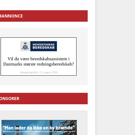
BANNONCE
ONSORER