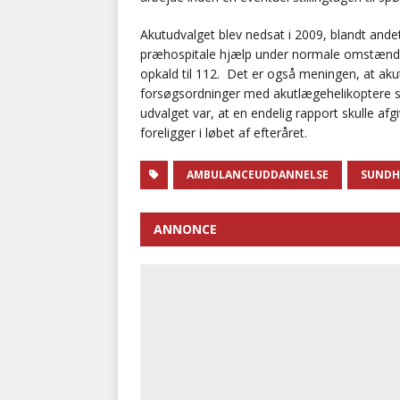
Akutudvalget blev nedsat i 2009, blandt and
præhospitale hjælp under normale omstændig
opkald til 112. Det er også meningen, at akut
forsøgsordninger med akutlægehelikoptere sk
udvalget var, at en endelig rapport skulle af
foreligger i løbet af efteråret.
AMBULANCEUDDANNELSE
SUNDH
ANNONCE