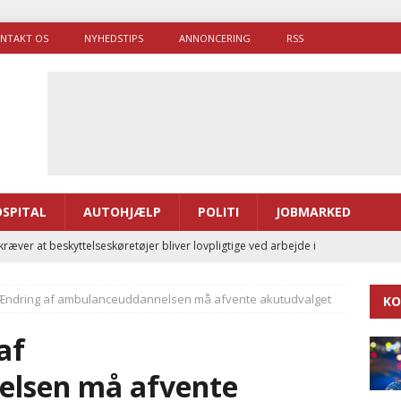
NTAKT OS
NYHEDSTIPS
ANNONCERING
RSS
SPITAL
AUTOHJÆLP
POLITI
JOBMARKED
ræver at beskyttelseskøretøjer bliver lovpligtige ved arbejde i
 Ændring af ambulanceuddannelsen må afvente akutudvalget
KO
enernes gennemsnitlige responstid steg med 9 sekunder i 2025
af
 Udløb af sygetransporttilladelser kan sende 400.000 kørsler over
lsen må afvente
ITAL