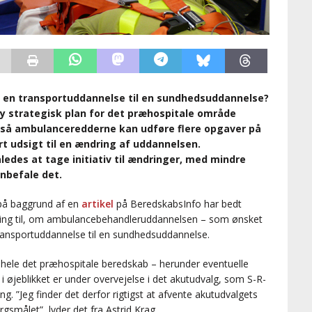
 en transportuddannelse til en sundhedsuddannelse?
ny strategisk plan for det præhospitale område
 så ambulanceredderne kan udføre flere opgaver på
t udsigt til en ændring af uddannelsen.
ledes at tage initiativ til ændringer, med mindre
nbefale det.
 på baggrund af en
artikel
på BeredskabsInfo har bedt
lling til, om ambulancebehandleruddannelsen – som ønsket
transportuddannelse til en sundhedsuddannelse.
at hele det præhospitale beredskab – herunder eventuelle
i øjeblikket er under overvejelse i det akutudvalg, som S-R-
ng. ”Jeg finder det derfor rigtigst at afvente akutudvalgets
rgsmålet”, lyder det fra Astrid Krag.