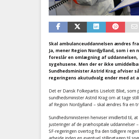
Skal ambulanceuddannelsen ændres fra
Ja, mener Region Nordjylland, som i en 
foreslår en omlægning af uddannelsen,
sygehusene. Men der er ikke umiddelbar
Sundhedsminister Astrid Krag afviser så
regeringens akutudvalg ender med at a
Det er Dansk Folkepartis Liselott Blixt, som
sundhedsminister Astrid Krag om at tage sti
af Region Nordjylland – skal ændres fra en 
Sundhedsministeren henviser imidlertid til, 
justeringer af de præhospitale uddannelser – 
SF-regeringen overtog fra den tidligere regeri
arbejde inden en eventuel stillingtagen til spø