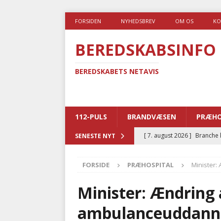
FORSIDEN
NYHEDSBREV
OM OS
KO
BEREDSKABSINFO
BEREDSKABETS NETAVIS
112-PULS
BRANDVÆSEN
PRÆHO
[ 7. august 2026 ]
Branche k
SENESTE NYT
nødsporet
AUTOHJÆLP
FORSIDE
PRÆHOSPITAL
Minister:
[ 6. august 2026 ]
Brandvæs
BRANDVÆSEN
Minister: Ændring 
[ 5. august 2026 ]
Advarer:
ambulanceuddanne
i det offentlige
PRÆHOSP