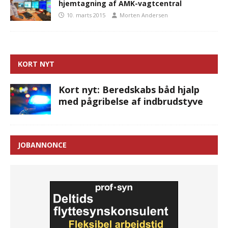
hjemtagning af AMK-vagtcentral
10. marts 2015
Morten Andersen
KORT NYT
Kort nyt: Beredskabs båd hjalp
med pågribelse af indbrudstyve
JOBANNONCE