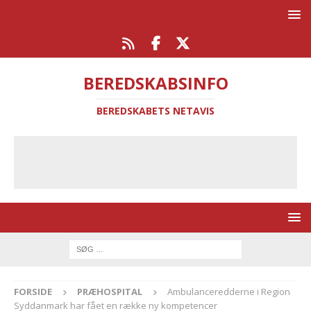
BEREDSKABSINFO
BEREDSKABETS NETAVIS
FORSIDE
PRÆHOSPITAL
Ambulanceredderne i Region
Syddanmark har fået en række ny kompetencer