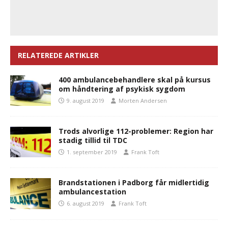
RELATEREDE ARTIKLER
400 ambulancebehandlere skal på kursus
om håndtering af psykisk sygdom
9. august 2019
Morten Andersen
Trods alvorlige 112-problemer: Region har
stadig tillid til TDC
1. september 2019
Frank Toft
Brandstationen i Padborg får midlertidig
ambulancestation
6. august 2019
Frank Toft