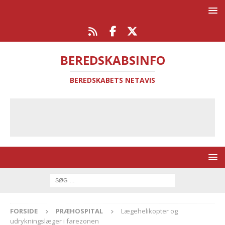
BEREDSKABSINFO
BEREDSKABETS NETAVIS
FORSIDE
PRÆHOSPITAL
Lægehelikopter og
udrykningslæger i farezonen