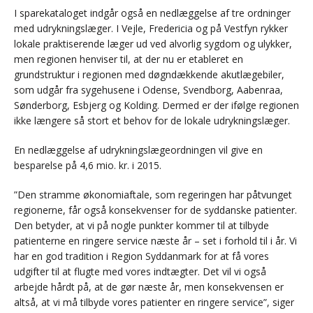
I sparekataloget indgår også en nedlæggelse af tre ordninger
med udrykningslæger. I Vejle, Fredericia og på Vestfyn rykker
lokale praktiserende læger ud ved alvorlig sygdom og ulykker,
men regionen henviser til, at der nu er etableret en
grundstruktur i regionen med døgndækkende akutlægebiler,
som udgår fra sygehusene i Odense, Svendborg, Aabenraa,
Sønderborg, Esbjerg og Kolding. Dermed er der ifølge regionen
ikke længere så stort et behov for de lokale udrykningslæger.
En nedlæggelse af udrykningslægeordningen vil give en
besparelse på 4,6 mio. kr. i 2015.
”Den stramme økonomiaftale, som regeringen har påtvunget
regionerne, får også konsekvenser for de syddanske patienter.
Den betyder, at vi på nogle punkter kommer til at tilbyde
patienterne en ringere service næste år – set i forhold til i år. Vi
har en god tradition i Region Syddanmark for at få vores
udgifter til at flugte med vores indtægter. Det vil vi også
arbejde hårdt på, at de gør næste år, men konsekvensen er
altså, at vi må tilbyde vores patienter en ringere service”, siger