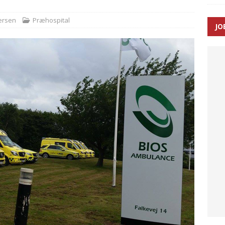
ersen
Præhospital
JO
ræver at beskyttelseskøretøjer bliver lovpligtige ved arbejde i