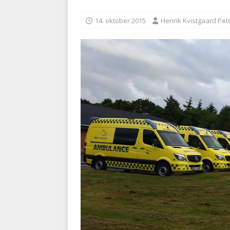
BRANDVÆSEN
14. oktober 2015
Henrik Kvistgaard Pet
[ 7. august 2026 ]
Branche k
nødsporet
AUTOHJÆLP