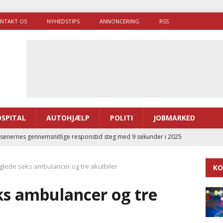
NTAKT OS
NYHEDSTIPS
ANNONCERING
RSS
SPITAL
AUTOHJÆLP
POLITI
JOBMARKED
enernes gennemsnitlige responstid steg med 9 sekunder i 2025
lede seks ambulancer og tre akutbiler
KO
 Udløb af sygetransporttilladelser kan sende 400.000 kørsler over
ITAL
s ambulancer og tre
ance og el-sygetransportvogn til Samsø
PRÆHOSPITAL
enerne brugte lidt længere tid på at komme af sted i 2025