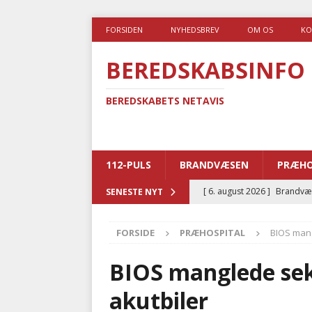
FORSIDEN
NYHEDSBREV
OM OS
KO
BEREDSKABSINFO
BEREDSKABETS NETAVIS
112-PULS
BRANDVÆSEN
PRÆHO
[ 6. august 2026 ]
Brandvæs
SENESTE NYT
BRANDVÆSEN
FORSIDE
PRÆHOSPITAL
BIOS mang
[ 5. august 2026 ]
Advarer:
i det offentlige
PRÆHOSP
BIOS manglede sek
[ 5. august 2026 ]
Ny ambul
akutbiler
[ 4. august 2026 ]
Brandvæs