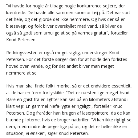
”Vi havde for nogle år tilbage nogle konkurrence sejlere, der
kæntrede. De havde alle sammen sponsor-tøj på. Det var sort
det hele, og det gjorde det ikke nemmere. Og hvis der så er
blæsevejr, og folk bliver overskyllet med vand, så bliver de
også så godt som umulige at se på varmesignatur”, fortæller
Knud Petersen.
Redningsvesten er også meget vigtig, understreger Knud
Petersen. For det første sørger den for at holde den forlistes
hoved oven vande, og for det andet bliver man meget
nemmere at se.
Hvis man skal finde folk i mørke, så er det endvidere essentielt,
at de har en form for lyskilde. ”Det er næsten lige meget hvad.
Bare en gnist fra en lighter kan ses på en kilometers afstand i
klart vejr. En gammel Nefa-lygte er rigeligt”, fortæller Knud
Petersen. Dog fraråder han brugen af laserpointere, da de kan
blænde piloterne, hvis de bruger natbriller. ”Vi kan ikke rigtigt se
dem, medmindre de peger lige på os, og det er heller ikke en
situation, vi ønsker”, siger Knud Petersen.