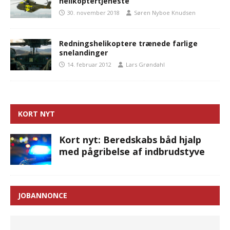
helikoptertjeneste
30. november 2018
Søren Nyboe Knudsen
Redningshelikoptere trænede farlige
snelandinger
14. februar 2012
Lars Grøndahl
KORT NYT
Kort nyt: Beredskabs båd hjalp
med pågribelse af indbrudstyve
JOBANNONCE