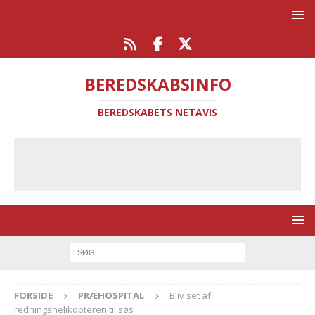
BEREDSKABSINFO
BEREDSKABETS NETAVIS
FORSIDE
PRÆHOSPITAL
Bliv set af
redningshelikopteren til søs