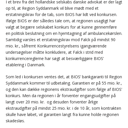
I et brev fra det hollandske selskabs danske advokat er der lagt
op til, at Region Syddanmark vil blive mødt med et
erstatningskrav for de tab, som BIOS har lidt ved konkursen.
Ifølge BIOS er der således tale om, at regionen usagligt har
valgt at begære selskabet konkurs for at kunne gennemføre
en politisk beslutning om en hjemtagning af ambulancekørslen.
Samtidig varsles et erstatningskrav mod Falck på mindst 90
mio. kr., såfremt Konkurrencestyrelsens igangværende
undersøgelser måtte konkludere, at Falck i strid med
konkurrencereglerne har søgt at besværliggøre BIOS’
etablering i Danmark.
Som led i konkursen ventes det, at BIOS’ bankgaranti til Region
Syddanmark kommer til udbetaling. Garantien er på 55 mio. kr.,
og den kan dække regionens ekstraudgifter som følge af BIOS’
konkurs. Men da regionen i år forventer engangsudgifter på
langt over 20 mio. kr. og desuden forventer årlige
ekstraudgifter på mindst 25 mio. kr. i de 10 år, som kontrakten
skulle have løbet, vil garantien langt fra kunne holde regionen
skadesløs.