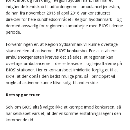
for kvalitet og forskning i Region Syddanmark. Han har et
indgående kendskab til udfordringerne i ambulancetjenesten,
da han fra november 2015 til april 2016 var konstitueret
direktør for hele sundhedsområdet i Region Syddanmark – og
dermed ansvarlig for regionens samarbejde med BIOS i denne
periode.
Forventningen er, at Region Syddanmark vil kunne overtage
størstedelen af aktiverne i BIOS’ konkursbo. For at etablere
ambulancetjenesten kræves det således, at regionen kan
overtage ambulancerne – der er leasede – og lejeaftalerne på
BIOS’ stationer. Her er konkursboet imidlertid forpligtet til at
sikre, at der opnås den bedst mulige pris, så i princippet vil
nogle af aktiverne kunne blive solgt til anden side.
Retsopgør truer
Selv om BIOS altså valgte ikke at kæmpe imod konkursen, så
har selskabet varslet, at der vil komme erstatningssager i den
kommende tid.