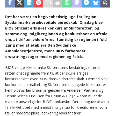
Det har været en begivenhedsrig uge for Region
Syddanmarks præhospitale beredskab. Onsdag blev
BIOS officielt erklæret konkurs af Skifteretten, og
samme dag indgik regionen og konkursboet en aftale
om, at driften videreføres. Samtidig er regionen i fuld
gang med at etablere Den Syddanske
Ambulancetjeneste, mens BIOS forbereder
erstatningssager mod regionen og Falck.
BIOS valgte ikke at anke Skifterettens beslutning, efter at
retten onsdag nåede frem til, at der skulle afsiges
konkursdekret over BIOS’ danske datterselskab. Dermed blev
konkursen en realitet, og Skifteretten udpegede to kuratorer –
henholdsvis Jan Bruun Jørgensen fra Andersen Partners og
Henrik Selchau Poulsen fra Bruun & Hjejle – som nu er de
øverste ansvarlige for BIOS’ konkursbo. Deres opgave bliver at
få afviklet boet med mindst mulige tab for kreditorerne, som
tæller medarbejdere, banker og leverandører.