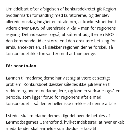
Umiddelbart efter afsigelsen af konkursdekretet gik Region
Syddanmark i forhandling med kuratorerne, og der blev
allerede onsdag indgået en aftale om, at konkursboet indtil
videre driver BIOS på uændrede vilkår – men for regionens
regning. Det indebærer også, at såfremt udgifterne i BIOS i
den kommende tid er større end den ordinære betaling for
ambulancekørslen, så dækker regionen denne forskel, så
konkursboet ikke fortsætter med at tabe penge.
Får aconto-løn
Lønnen til medarbejderne har vist sig at være et særligt
problem. Konkursboet dækker således ikke juli-lønnen til
reddere og andre medarbejdere, og lønnen vedrører også en
periode, som ligger forud for regionens aftale med
konkursboet – så den er heller ikke dækker af denne aftale.
I stedet skal medarbejdernes tilgodehavende betales af
Lønmodtagernes Garantifond, hvilket indebærer, at hver enkelt
medarbejder skal anmelde sit individuelle krav til