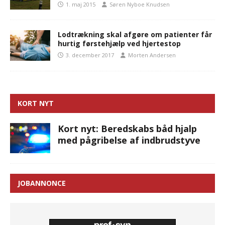
1. maj 2015
Søren Nyboe Knudsen
Lodtrækning skal afgøre om patienter får
hurtig førstehjælp ved hjertestop
3. december 2017
Morten Andersen
KORT NYT
Kort nyt: Beredskabs båd hjalp
med pågribelse af indbrudstyve
JOBANNONCE