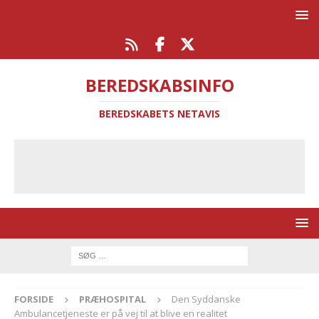
BEREDSKABSINFO
BEREDSKABETS NETAVIS
FORSIDE
PRÆHOSPITAL
Den Syddanske
Ambulancetjeneste er på vej til at blive en realitet