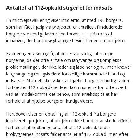
Antallet af 112-opkald stiger efter indsats
En midtvejsevaluering viser imidlertid, at med 196 borgere,
som har fået hjælp via projektet, er antallet af inkluderede
borgere væsentligt lavere end forventet – på trods af
initiativer, der har forsøgt at øge bevidstheden om projektet.
Evalueringen viser også, at det er vanskeligt at hjælpe
borgerne, da der ofte er tale om langvarige og komplekse
problemstillinger, der ikke lader sig løse her og nu, men kræver
langvarige og muligvis flere forskellige kommunale tilbud og
indsatser. Når det ikke lykkes at hjælpe borgeren hurtigt videre,
fortsætter 112-opkaldene. Men kommunerne har ofte svært
ved at imødekomme det behov, som Præhospitalet har i
forhold til at hjælpe borgeren hurtigt videre.
Herudover viser en optælling af 112-opkald fra borgere
involveret i projektet, at projektet ikke har den ønskede effekt i
forhold til at nedbringe antallet af 112-opkald. Under
brobyggernes indsats falder antallet af 112-opkald, men efter