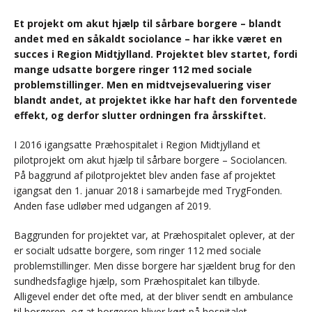
Et projekt om akut hjælp til sårbare borgere – blandt
andet med en såkaldt sociolance – har ikke været en
succes i Region Midtjylland. Projektet blev startet, fordi
mange udsatte borgere ringer 112 med sociale
problemstillinger. Men en midtvejsevaluering viser
blandt andet, at projektet ikke har haft den forventede
effekt, og derfor slutter ordningen fra årsskiftet.
I 2016 igangsatte Præhospitalet i Region Midtjylland et
pilotprojekt om akut hjælp til sårbare borgere – Sociolancen.
På baggrund af pilotprojektet blev anden fase af projektet
igangsat den 1. januar 2018 i samarbejde med TrygFonden.
Anden fase udløber med udgangen af 2019.
Baggrunden for projektet var, at Præhospitalet oplever, at der
er socialt udsatte borgere, som ringer 112 med sociale
problemstillinger. Men disse borgere har sjældent brug for den
sundhedsfaglige hjælp, som Præhospitalet kan tilbyde.
Alligevel ender det ofte med, at der bliver sendt en ambulance
til borgeren, og at borgeren bliver kørt på hospitalet.