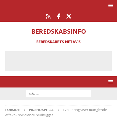
BEREDSKABSINFO
BEREDSKABETS NETAVIS
FORSIDE
PRÆHOSPITAL
Evaluering viser manglende
effekt – sociolance nedlægges