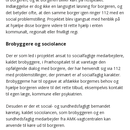
Indlæggelse er dog ikke en langsigtet løsning for borgeren, og
det betyder ofte, at den samme borger igen ringer 112 med en
social problemstilling. Projektet blev igangsat med henblik på
at hjælpe disse borgere videre til rette hjælp i enten
kommunalt, regionalt eller frivilligt regi.
Brobyggere og sociolance
Der er som led i projektet ansat to socialfaglige medarbejdere,
kaldet brobyggere, i Præhospitalet til at varetage den
opfølgende dialog med borgere, der har henvendt sig via 112
med problemstillinger, der primært er af socialfaglig karakter.
Brobyggerne har til opgave at afdække borgernes behov og
hjælpe borgeren videre til det rette tilbud, eksempelvis kontakt
til egen læge, kommune eller psykiatrien.
Desuden er der et social- og sundhedsfagligt bemandet
køretøj, kaldet sociolancen, som brobyggeren og en
sundhedsfaglig medarbejder fra AMK-vagtcentralen kan
anvende til køre ud til borgeren.