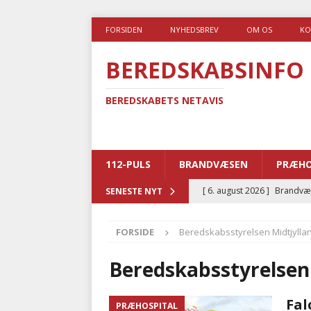
FORSIDEN
NYHEDSBREV
OM OS
KO
BEREDSKABSINFO
BEREDSKABETS NETAVIS
112-PULS
BRANDVÆSEN
PRÆHO
[ 6. august 2026 ]
Brandvæs
SENESTE NYT
BRANDVÆSEN
FORSIDE
Beredskabsstyrelsen Midtjylla
[ 5. august 2026 ]
Advarer:
i det offentlige
PRÆHOSP
Beredskabsstyrelsen
[ 5. august 2026 ]
Ny ambul
Fal
PRÆHOSPITAL
[ 4. august 2026 ]
Brandvæs