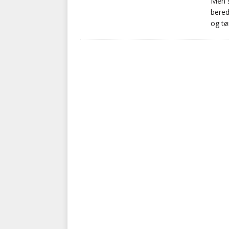
Men s
bered
og tø