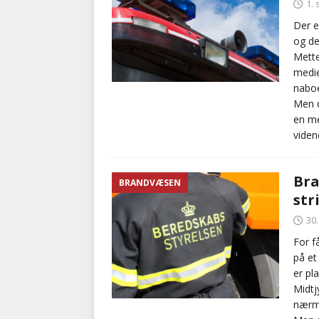
1.
Der 
og de
Mette
medie
naboe
Men d
en me
viden
Bra
BRANDVÆSEN
str
30
For f
på et
er pl
Midtj
nærme