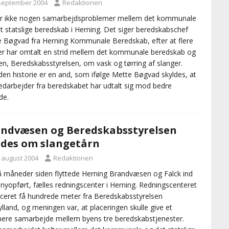
 september 2004
Redaktionen
er ikke nogen samarbejdsproblemer mellem det kommunale
t statslige beredskab i Herning. Det siger beredskabschef
 Bøgvad fra Herning Kommunale Beredskab, efter at flere
r har omtalt en strid mellem det kommunale beredskab og
n, Beredskabsstyrelsen, om vask og tørring af slanger.
en historie er en and, som ifølge Mette Bøgvad skyldes, at
darbejder fra beredskabet har udtalt sig mod bedre
de.
ndvæsen og Beredskabsstyrelsen
ides om slangetårn
. august 2004
Redaktionen
å måneder siden flyttede Herning Brandvæsen og Falck ind
 nyopført, fælles redningscenter i Herning. Redningscenteret
aceret få hundrede meter fra Beredskabsstyrelsen
ylland, og meningen var, at placeringen skulle give et
re samarbejde mellem byens tre beredskabstjenester.