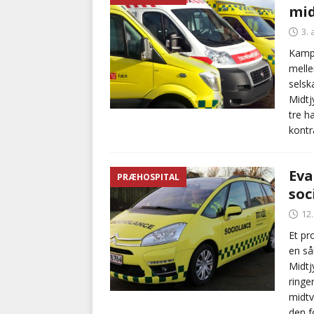
mid
BRANDVÆSEN
3.
[ 7. august 2026 ]
Branche k
Kampe
melle
nødsporet
AUTOHJÆLP
selsk
Midtj
tre h
kontr
Eva
PRÆHOSPITAL
soc
12
Et pr
en så
Midtj
ringe
midtv
den f