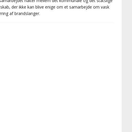
amarbejdet halter mellem det kommunale og det statslige
skab, der ikke kan blive enige om et samarbejde om vask
rring af brandslanger.