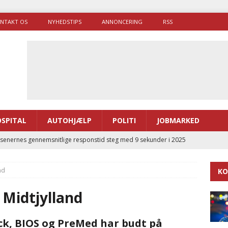
NTAKT OS
NYHEDSTIPS
ANNONCERING
RSS
SPITAL
AUTOHJÆLP
POLITI
JOBMARKED
enernes gennemsnitlige responstid steg med 9 sekunder i 2025
nd
KO
 Udløb af sygetransporttilladelser kan sende 400.000 kørsler over
ITAL
 Midtjylland
ance og el-sygetransportvogn til Samsø
PRÆHOSPITAL
ck, BIOS og PreMed har budt på
enerne brugte lidt længere tid på at komme af sted i 2025