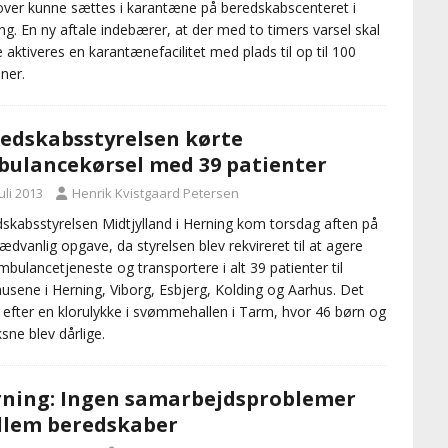
ver kunne sættes i karantæne på beredskabscenteret i
ng. En ny aftale indebærer, at der med to timers varsel skal
 aktiveres en karantænefacilitet med plads til op til 100
ner.
edskabsstyrelsen kørte
ulancekørsel med 39 patienter
juli 2013
Henrik Kvistgaard Petersen
skabsstyrelsen Midtjylland i Herning kom torsdag aften på
ædvanlig opgave, da styrelsen blev rekvireret til at agere
bulancetjeneste og transportere i alt 39 patienter til
usene i Herning, Viborg, Esbjerg, Kolding og Aarhus. Det
 efter en klorulykke i svømmehallen i Tarm, hvor 46 børn og
ksne blev dårlige.
ning: Ingen samarbejdsproblemer
lem beredskaber