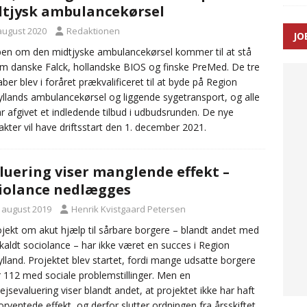
tjysk ambulancekørsel
 august 2020
Redaktionen
JO
ræver at beskyttelseskøretøjer bliver lovpligtige ved arbejde i
n om den midtjyske ambulancekørsel kommer til at stå
m danske Falck, hollandske BIOS og finske PreMed. De tre
aber blev i foråret prækvalificeret til at byde på Region
yllands ambulancekørsel og liggende sygetransport, og alle
ar afgivet et indledende tilbud i udbudsrunden. De nye
akter vil have driftsstart den 1. december 2021.
luering viser manglende effekt –
iolance nedlægges
. august 2019
Henrik Kvistgaard Petersen
ojekt om akut hjælp til sårbare borgere – blandt andet med
kaldt sociolance – har ikke været en succes i Region
ylland. Projektet blev startet, fordi mange udsatte borgere
r 112 med sociale problemstillinger. Men en
ejsevaluering viser blandt andet, at projektet ikke har haft
orventede effekt, og derfor slutter ordningen fra årsskiftet.