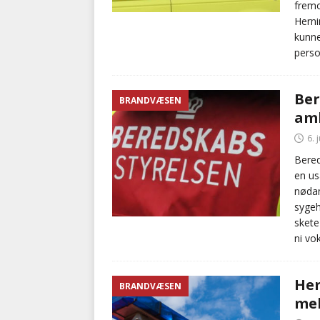
fremo
Herni
kunne
perso
Ber
BRANDVÆSEN
amb
6. 
Bered
en us
nødam
sygeh
skete
ni vo
Her
BRANDVÆSEN
mel