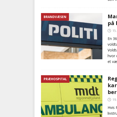
Man
BRANDVÆSEN
på 
15
En 36
voldt
Voldt
hvor 
et væ
Reg
PRÆHOSPITAL
kar
ber
19
Hvis 
livst