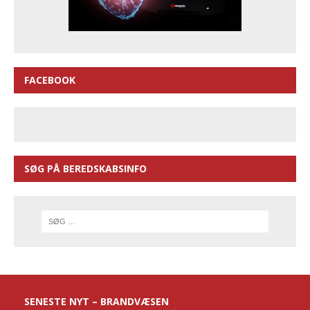
FACEBOOK
SØG PÅ BEREDSKABSINFO
SENESTE NYT – BRANDVÆSEN