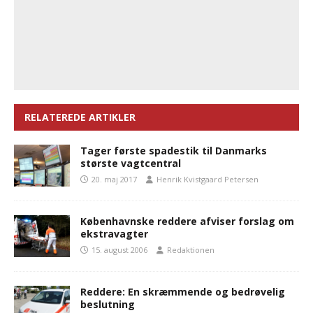
RELATEREDE ARTIKLER
Tager første spadestik til Danmarks
største vagtcentral
20. maj 2017
Henrik Kvistgaard Petersen
Københavnske reddere afviser forslag om
ekstravagter
15. august 2006
Redaktionen
Reddere: En skræmmende og bedrøvelig
beslutning