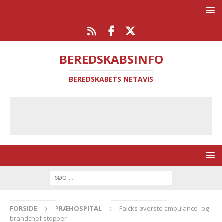
BEREDSKABSINFO
BEREDSKABETS NETAVIS
FORSIDE
PRÆHOSPITAL
Falcks øverste ambulance- og
brandchef stopper