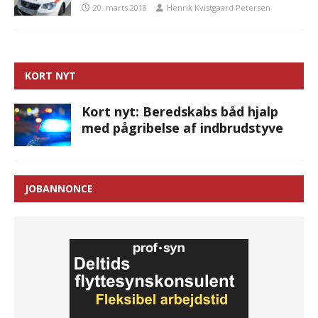
20. marts 2018
Henrik Kvistgaard Petersen
KORT NYT
Kort nyt: Beredskabs båd hjalp
med pågribelse af indbrudstyve
JOBANNONCE