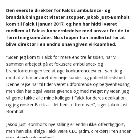
Den øverste direktør for Falcks ambulance- og
brandslukningsaktiviteter stopper. Jakob Just-Bomholt
kom til Falck i januar 2017, og han har hidtil været
medlem af Falcks koncernledelse med ansvar for de to
forretningsområder. Nu stopper han imidlertid for at
blive direktør i en endnu unavngiven virksomhed.
“Siden jeg kom til Falck for mere end tre år siden, har vi
sammen arbejdet på at fokusere ambulance- og
brandforretningen ved at øge konkurrenceevnen, samtidig
med at vi har bevaret den høje kunde- og patienttilfredshed.
Denne rejse har til tider været udfordrende og begivenhedsrig,
men den har også været givende og med meget ny viden. Jeg
vil gerne takke alle mine kolleger i Falck for deres dedikation,
og jeg ønsker Falck alt det bedste fremover”, siger Jakob Just-
Bomholt.
Jakob Just-Bomholts nye stilling er endnu ikke offentliggjort,
men han skal ifølge Falck være CEO (adm. direktør) i ”en anden
stor, dansk virksomhed”.