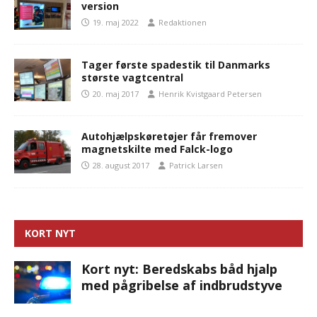
version
19. maj 2022
Redaktionen
Tager første spadestik til Danmarks
største vagtcentral
20. maj 2017
Henrik Kvistgaard Petersen
Autohjælpskøretøjer får fremover
magnetskilte med Falck-logo
28. august 2017
Patrick Larsen
KORT NYT
Kort nyt: Beredskabs båd hjalp
med pågribelse af indbrudstyve