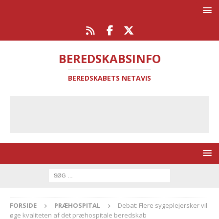
BEREDSKABSINFO
BEREDSKABETS NETAVIS
FORSIDE
PRÆHOSPITAL
Debat: Flere sygeplejersker vil
øge kvaliteten af det præhospitale beredskab