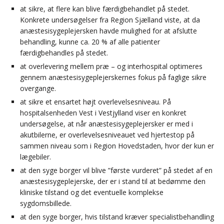
at sikre, at flere kan blive færdigbehandlet på stedet.
Konkrete undersøgelser fra Region Sjælland viste, at da
anæstesisygeplejersken havde mulighed for at afslutte
behandling, kunne ca. 20 % af alle patienter
færdigbehandles på stedet.
at overlevering mellem præ – og interhospital optimeres
gennem anæstesisygeplejerskernes fokus på faglige sikre
overgange.
at sikre et ensartet højt overlevelsesniveau. På
hospitalsenheden Vest i Vestjylland viser en konkret
undersøgelse, at når anæstesisygeplejersker er med i
akutbilerne, er overlevelsesniveauet ved hjertestop på
sammen niveau som i Region Hovedstaden, hvor der kun er
lægebiler.
at den syge borger vil blive ”første vurderet” på stedet af en
anæstesisygeplejerske, der er i stand til at bedømme den
kliniske tilstand og det eventuelle komplekse
sygdomsbillede.
at den syge borger, hvis tilstand kræver specialistbehandling