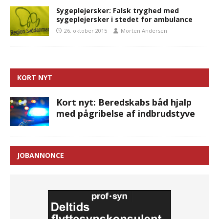
Sygeplejersker: Falsk tryghed med
sygeplejersker i stedet for ambulance
26. oktober 2015
Morten Andersen
KORT NYT
Kort nyt: Beredskabs båd hjalp
med pågribelse af indbrudstyve
JOBANNONCE