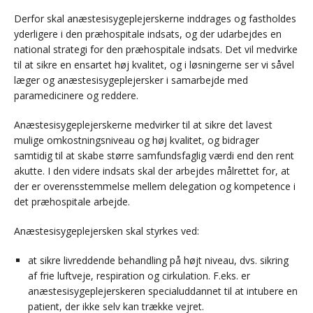
Derfor skal anæstesisygeplejerskerne inddrages og fastholdes
yderligere i den præhospitale indsats, og der udarbejdes en
national strategi for den præhospitale indsats. Det vil medvirke
til at sikre en ensartet høj kvalitet, og i løsningerne ser vi såvel
læger og anæstesisygeplejersker i samarbejde med
paramedicinere og reddere.
Anæstesisygeplejerskerne medvirker til at sikre det lavest
mulige omkostningsniveau og høj kvalitet, og bidrager
samtidig til at skabe større samfundsfaglig værdi end den rent
akutte. I den videre indsats skal der arbejdes målrettet for, at
der er overensstemmelse mellem delegation og kompetence i
det præhospitale arbejde.
Anæstesisygeplejersken skal styrkes ved:
at sikre livreddende behandling på højt niveau, dvs. sikring
af frie luftveje, respiration og cirkulation. F.eks. er
anæstesisygeplejerskeren specialuddannet til at intubere en
patient, der ikke selv kan trække vejret.