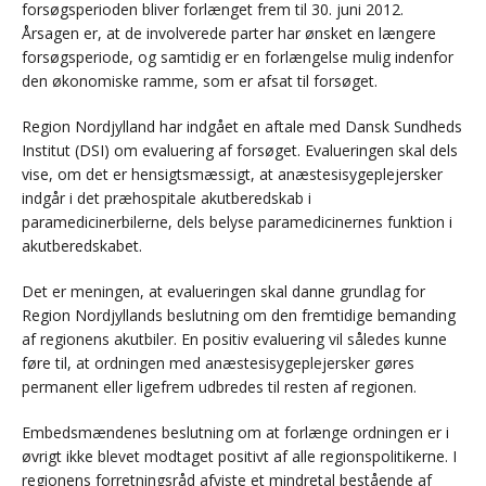
forsøgsperioden bliver forlænget frem til 30. juni 2012.
Årsagen er, at de involverede parter har ønsket en længere
forsøgsperiode, og samtidig er en forlængelse mulig indenfor
den økonomiske ramme, som er afsat til forsøget.
Region Nordjylland har indgået en aftale med Dansk Sundheds
Institut (DSI) om evaluering af forsøget. Evalueringen skal dels
vise, om det er hensigtsmæssigt, at anæstesisygeplejersker
indgår i det præhospitale akutberedskab i
paramedicinerbilerne, dels belyse paramedicinernes funktion i
akutberedskabet.
Det er meningen, at evalueringen skal danne grundlag for
Region Nordjyllands beslutning om den fremtidige bemanding
af regionens akutbiler. En positiv evaluering vil således kunne
føre til, at ordningen med anæstesisygeplejersker gøres
permanent eller ligefrem udbredes til resten af regionen.
Embedsmændenes beslutning om at forlænge ordningen er i
øvrigt ikke blevet modtaget positivt af alle regionspolitikerne. I
regionens forretningsråd afviste et mindretal bestående af