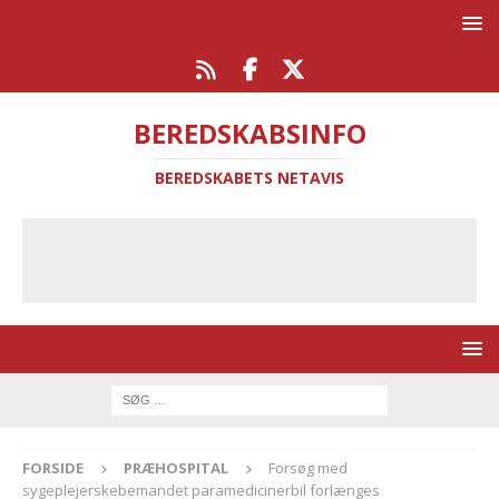
BEREDSKABSINFO
BEREDSKABETS NETAVIS
FORSIDE
PRÆHOSPITAL
Forsøg med
sygeplejerskebemandet paramedicinerbil forlænges