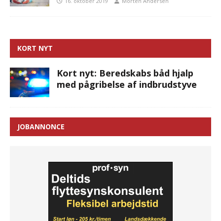
16. oktober 2019
Morten Andersen
KORT NYT
Kort nyt: Beredskabs båd hjalp
med pågribelse af indbrudstyve
JOBANNONCE