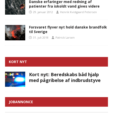
Danske erfaringer med redning af
patienter fra iskoldt vand gives videre
29. januar 2012
Henrik Kvistgaard Petersen
Forsvaret flyver nyt hold danske brandfolk
til Sverige
31. juli 2018
Patrick Larsen
KORT NYT
Kort nyt: Beredskabs båd hjalp
med pågribelse af indbrudstyve
JOBANNONCE