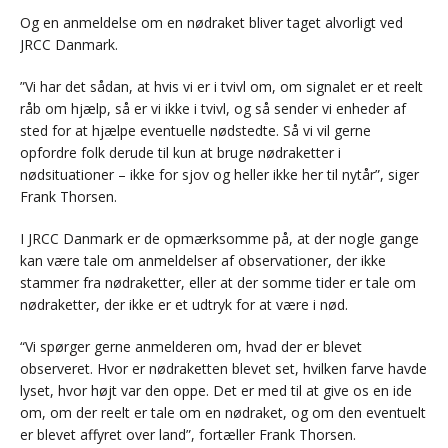
Og en anmeldelse om en nødraket bliver taget alvorligt ved
JRCC Danmark.
”Vi har det sådan, at hvis vi er i tvivl om, om signalet er et reelt
råb om hjælp, så er vi ikke i tvivl, og så sender vi enheder af
sted for at hjælpe eventuelle nødstedte. Så vi vil gerne
opfordre folk derude til kun at bruge nødraketter i
nødsituationer – ikke for sjov og heller ikke her til nytår”, siger
Frank Thorsen.
I JRCC Danmark er de opmærksomme på, at der nogle gange
kan være tale om anmeldelser af observationer, der ikke
stammer fra nødraketter, eller at der somme tider er tale om
nødraketter, der ikke er et udtryk for at være i nød.
“Vi spørger gerne anmelderen om, hvad der er blevet
observeret. Hvor er nødraketten blevet set, hvilken farve havde
lyset, hvor højt var den oppe. Det er med til at give os en ide
om, om der reelt er tale om en nødraket, og om den eventuelt
er blevet affyret over land”, fortæller Frank Thorsen.