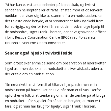
”Vi har kun et vist antal enheder på beredskab, og hvis vi
sender en helikopter eller et fartøj af sted mod et observeret
nødblus, der viser sig ikke at stamme fra en nødsituation, kan
det i sidste ende betyde, at vi prioriterer et falsk nødkald frem
for et rigtigt, og derfor ikke får sendt den nødvendige hjælp til
de nødstedte”, siger Frank Thorsen, der er vagthavende officer
i Joint Rescue Coordination Centre (JRCC) ved Forsvarets
Nationale Maritime Operationscenter.
Sender også hjælp i tvivlstilfælde
Som oftest sker anmeldelserne om observation af nødraketter
i god tro, men det sker, at nødraketter bliver afskudt, uden at
der er tale om en nødsituation.
”En nødraket har til formål at tilkalde hjælp, når man er i en
nødsituation på havet. Det er 112, når man er til søs. Derfor
opfordrer vi folk til at tænke sig om, når de tænker på at bruge
en nødraket – for signalet fra sådan en betyder, at man er i
fare, og at man har brug for hjælp”, siger Frank Thorsen.