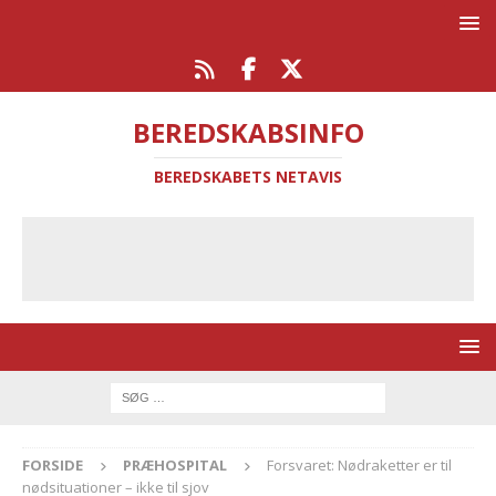
BEREDSKABSINFO
BEREDSKABETS NETAVIS
FORSIDE
PRÆHOSPITAL
Forsvaret: Nødraketter er til
nødsituationer – ikke til sjov