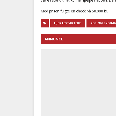
være i stand til at kunne hjælpe naboen. Derfor
Med prisen fulgte en check på 50.000 kr.
HJERTESTARTERE
REGION SYDDA
ANNONCE