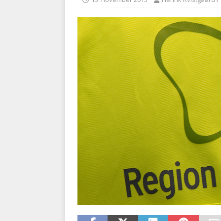
BRANDVÆSEN
[ 7. august 2026 ]
Branche k
nødsporet
AUTOHJÆLP