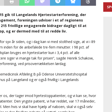
SP
15 gik til Langelands Hjertestarterforening, der
agement, foreningen udviser i et af regionens
215 frivillige engagerede bidrager dagligt til at
p, og er dermed med til at redde liv.
or syv år siden, og i dag kan vi med stolthed sige, at vi i 89
em inden for de anbefalede tre-fem minutter. I 98 pct. af
plan bruges en hjertestarter kun i 3,4 pct. af alle
tere siger vi mange tak for prisen”, sagde Henrik Schakow,
rterforening, ved prisoverrækkelsen lørdag.
emedicinsk Afdeling B på Odense Universitetshospital
hus på Langeland og er også frivillig i Langelands
r os, der tager imod hjertestoppatienter, og vi kan se, hvor
atienter. Den yngste patient, vi har reddet, var 17 måneder,
l. Men hvis vi skal have hjælp af naboen, skal vi også selv