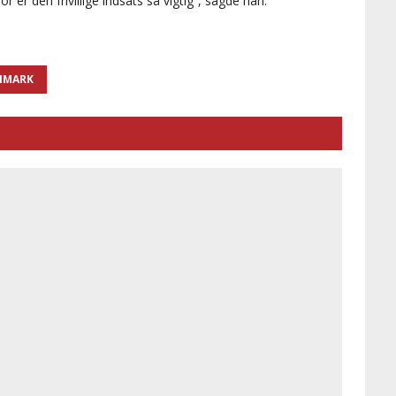
 er den frivillige indsats så vigtig”, sagde han.
NMARK