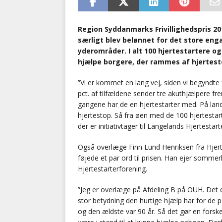
Region Syddanmarks Frivillighedspris 20
særligt blev belønnet for det store eng
yderområder. I alt 100 hjertestartere og 
hjælpe borgere, der rammes af hjertesto
”Vi er kommet en lang vej, siden vi begyndte f
pct. af tilfældene sender tre akuthjælpere fr
gangene har de en hjertestarter med. På lands
hjertestop. Så fra øen med de 100 hjertestar
der er initiativtager til Langelands Hjertesta
Også overlæge Finn Lund Henriksen fra Hjert
føjede et par ord til prisen. Han ejer sommer
Hjertestarterforening.
”Jeg er overlæge på Afdeling B på OUH. Det e
stor betydning den hurtige hjælp har for de p
og den ældste var 90 år. Så det gør en forske