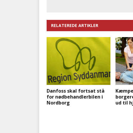
RELATEREDE ARTIKLER
Danfoss skal fortsat stå
Kæmpe 
for nødbehandlerbilen i
borger
Nordborg
ud til 