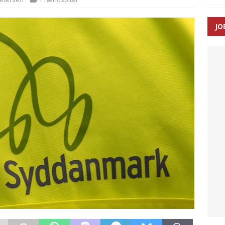
JO
ræver at beskyttelseskøretøjer bliver lovpligtige ved arbejde i