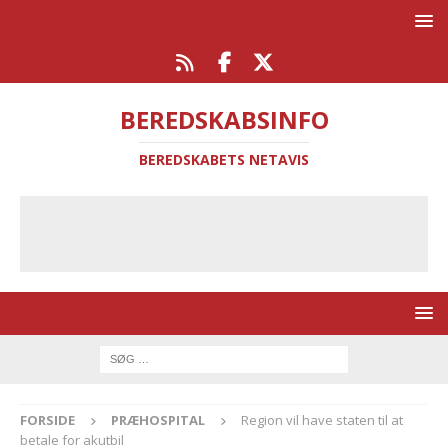
BEREDSKABSINFO
BEREDSKABETS NETAVIS
FORSIDE
PRÆHOSPITAL
Region vil have staten til at
betale for akutbil