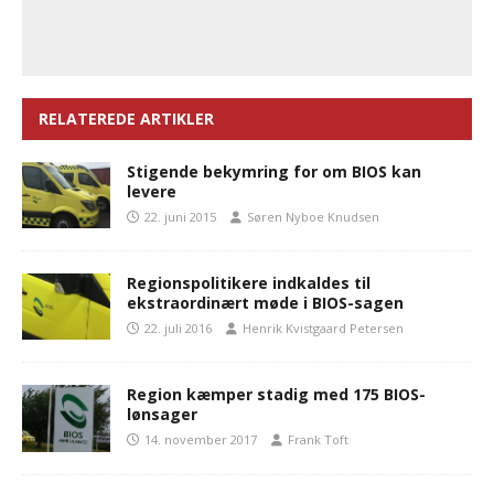
RELATEREDE ARTIKLER
Stigende bekymring for om BIOS kan
levere
22. juni 2015
Søren Nyboe Knudsen
Regionspolitikere indkaldes til
ekstraordinært møde i BIOS-sagen
22. juli 2016
Henrik Kvistgaard Petersen
Region kæmper stadig med 175 BIOS-
lønsager
14. november 2017
Frank Toft