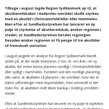
Tilbage i august lagde Region Syddanmark op til, at
akutberedskabet i Haderslev-området skulle styrkes
med en akutbil i Christiansfeld/Aller eller Hammelev.
Men efter at Sundhedsstyrelsen har lanceret en ny
pulje til styrkelse af akutberedskab, ønsker regionen i
stedet, at Sundhedsstyrelsen betaler regningen.
Desuden ønsker regionen at få penge til tre akutbiler
til fremskudt visitation.
I august pegede en analyse fra Region Syddanmark blandt
andet på, at der skulle investeres 3 mio. kr. om året i en ny
akutbil, der enten kunne placeres nordligt i Christiansfeld/Aller
eller sydligt i Hammelev. Fordelen ved den nordlige placering
ville være, at akutbilen så placeres i de områder, hvor der er
størst udfordringer med responstiden, men omvendt er der
risiko for, at akutbilen reelt bliver backup i Kolding-området i
stedet.
Efter at Sundhedsstyrelsen har lanceret en ny pulje til styrkelse
af akutberedskabet, ønsker Region Syddanmark, at akutbilen i