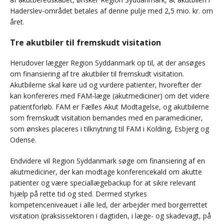
Haderslev-området betales af denne pulje med 2,5 mio. kr. om
året.
Tre akutbiler til fremskudt visitation
Herudover lægger Region Syddanmark op til, at der ansøges
om finansiering af tre akutbiler til fremskudt visitation.
Akutbilerne skal køre ud og vurdere patienter, hvorefter der
kan konfereres med FAM-læge (akutmediciner) om det videre
patientforløb. FAM er Fælles Akut Modtagelse, og akutbilerne
som fremskudt visitation bemandes med en paramediciner,
som ønskes placeres i tilknytning til FAM i Kolding, Esbjerg og
Odense.
Endvidere vil Region Syddanmark søge om finansiering af en
akutmediciner, der kan modtage konferencekald om akutte
patienter og være speciallægebackup for at sikre relevant
hjælp på rette tid og sted. Dermed styrkes
kompetenceniveauet i alle led, der arbejder med borgerrettet
visitation (praksissektoren i dagtiden, i læge- og skadevagt, på