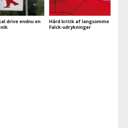
kal drive endnu en
Hård kritik af langsomme
inik
Falck-udrykninger