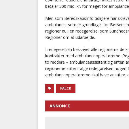
betaler 300 mio. kr. for meget for ambulance
Men som BeredskabsInfo tidligere har skreve
ambulance, som er grundlaget for Børsens hi
regioner nu i en redegørelse, som Sundhedsm
Regioner om at udarbejde.
I redegørelsen beskriver alle regionerne de
kontrakter med ambulanceoperatørerne. Regi
to reddere – ambulanceassistent og enten a
regionerne stiller ifølge redegørelsen nogen
ambulanceoperatørerne skal have ansat pr. 
FALCK
ANNONCE