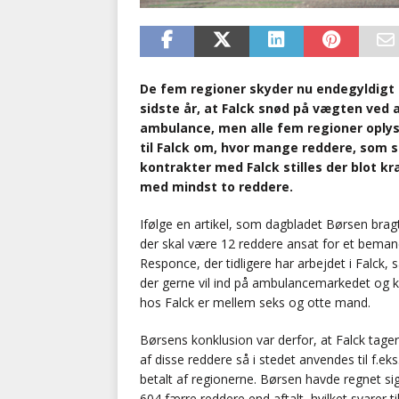
De fem regioner skyder nu endegyldigt 
sidste år, at Falck snød på vægten ved 
ambulance, men alle fem regioner oplyse
til Falck om, hvor mange reddere, som s
kontrakter med Falck stilles der blot 
med mindst to reddere.
Ifølge en artikel, som dagbladet Børsen bragte 
der skal være 12 reddere ansat for et bemand
Responce, der tidligere har arbejdet i Falck,
der gerne vil ind på ambulancemarkedet og k
hos Falck er mellem seks og otte mand.
Børsens konklusion var derfor, at Falck tager
af disse reddere så i stedet anvendes til f.ek
betalt af regionerne. Børsen havde regnet s
604 færre reddere end aftalt, hvilket svarer ti