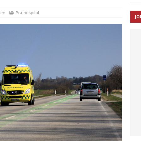
sen
Præhospital
JO
enernes gennemsnitlige responstid steg med 9 sekunder i 2025