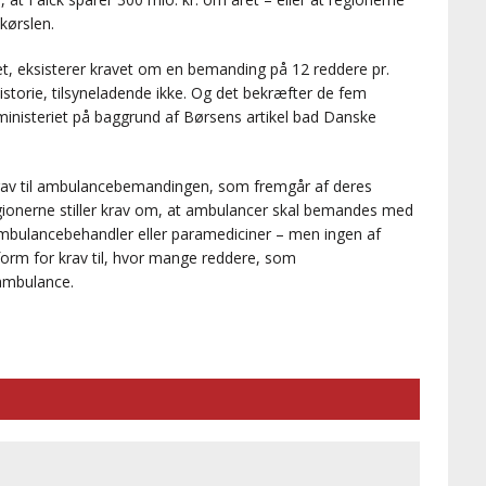
kørslen.
t, eksisterer kravet om en bemanding på 12 reddere pr.
storie, tilsyneladende ikke. Og det bekræfter de fem
inisteriet på baggrund af Børsens artikel bad Danske
 krav til ambulancebemandingen, som fremgår af deres
onerne stiller krav om, at ambulancer skal bemandes med
mbulancebehandler eller paramediciner – men ingen af
 form for krav til, hvor mange reddere, som
ambulance.