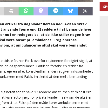
SP
en artikel fra dagbladet Børsen ned. Avisen skrev
at anvende færre end 12 reddere til at bemande hver
r nu i en redegørelse, at de ikke stiller nogen krav
kal være ansat pr. ambulance. I regionernes
krav om, at ambulancerne altid skal være bemandet
sidste år, har Falck overfor regionerne forpligtet sig til, at
e en døgnambulance. I artiklen fortalte en redder fra
 samt ejeren af et konsulentfirma, der rådgiver virksomheder,
onkurrere med Falck, imidlertid at den reelle bemanding
 sig betalt for at have 12 reddere ansat, men at mindst fire
s. at køre autohjælp for private kunder – selv om de altså er
ig frem til, at Falck på den måde kører ambulancerne med
l, at Falck sparer 300 mio. kr. om året – eller at regionerne