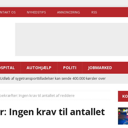
NTAKT OS
NYHEDSTIPS
ANNONCERING
RSS
SPITAL
AUTOHJÆLP
POLITI
JOBMARKED
 Udløb af sygetransporttilladelser kan sende 400.000 kørsler over
ITAL
ekræfter: Ingen krav til antallet af reddere
KO
ance og el-sygetransportvogn til Samsø
PRÆHOSPITAL
enerne brugte lidt længere tid på at komme af sted i 2025
 Ingen krav til antallet
g politiuddannelse skal ruste betjentene til mere kompleks