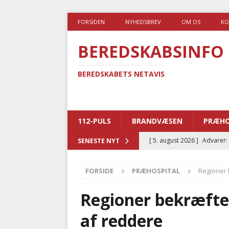
FORSIDEN
NYHEDSBREV
OM OS
KO
BEREDSKABSINFO
BEREDSKABETS NETAVIS
112-PULS
BRANDVÆSEN
PRÆHO
[ 5. august 2026 ]
Advarer:
SENESTE NYT
i det offentlige
PRÆHOSP
FORSIDE
PRÆHOSPITAL
Regioner b
[ 5. august 2026 ]
Ny ambul
[ 4. august 2026 ]
Brandvæs
Regioner bekræfter:
BRANDVÆSEN
af reddere
[ 4. august 2026 ]
Ny treåri