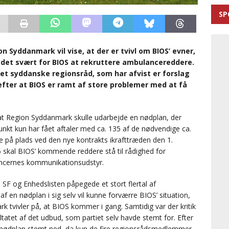
SP
 Syddanmark vil vise, at der er tvivl om BIOS’ evner,
e det svært for BIOS at rekruttere ambulancereddere.
 det syddanske regionsråd, som har afvist er forslag
efter at BIOS er ramt af store problemer med at få
 at Region Syddanmark skulle udarbejde en nødplan, der
nkt kun har fået aftaler med ca. 135 af de nødvendige ca.
e på plads ved den nye kontrakts ikrafttræden den 1.
5 skal BIOS’ kommende reddere stå til rådighed for
lancernes kommunikationsudstyr.
 SF og Enhedslisten påpegede et stort flertal af
 en nødplan i sig selv vil kunne forværre BIOS’ situation,
rk tvivler på, at BIOS kommer i gang. Samtidig var der kritik
sultatet af det udbud, som partiet selv havde stemt for. Efter
 nødplan stemt ned, da kun de fire regionsrådsmedlemmer