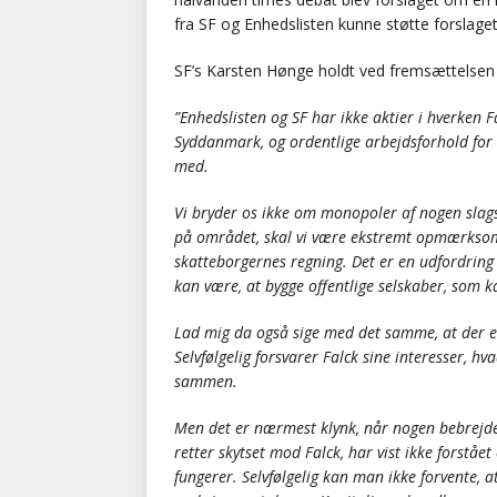
fra SF og Enhedslisten kunne støtte forslaget
SF’s Karsten Hønge holdt ved fremsættelsen a
”Enhedslisten og SF har ikke aktier i hverken F
Syddanmark, og ordentlige arbejdsforhold for
med.
Vi bryder os ikke om monopoler af nogen slag
på området, skal vi være ekstremt opmærksomme
skatteborgernes regning. Det er en udfordring 
kan være, at bygge offentlige selskaber, som k
Lad mig da også sige med det samme, at der er
Selvfølgelig forsvarer Falck sine interesser, h
sammen.
Men det er nærmest klynk, når nogen bebrejder
retter skytset mod Falck, har vist ikke forstå
fungerer. Selvfølgelig kan man ikke forvente, 