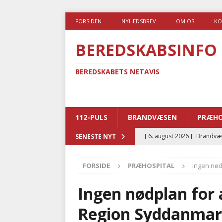
FORSIDEN
NYHEDSBREV
OM OS
KO
BEREDSKABSINFO
BEREDSKABETS NETAVIS
112-PULS
BRANDVÆSEN
PRÆHO
[ 6. august 2026 ]
Brandvæs
SENESTE NYT
BRANDVÆSEN
FORSIDE
PRÆHOSPITAL
Ingen nød
[ 5. august 2026 ]
Advarer:
i det offentlige
PRÆHOSP
Ingen nødplan for
[ 5. august 2026 ]
Ny ambul
Region Syddanma
[ 4. august 2026 ]
Brandvæs