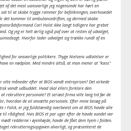
get af det mest uansvarlige jeg nogensinde har hørt en
r sat til at skabe trygge rammer for befolkningen, overhovedet
år det kommer til ambulancedriften, og dermed skabe
egionsrådsformand Carl Holst ikke langt tidligere har grebet
nd. Og jeg er helt ærlig også paf over at resten af udvalget,
uimodsagt. Hvorfor lader udvalget sig trække rundt af en
lighed for ansvarlige politikere. Thyge Nielsens udtalelser er
l have en nødplan. Med mindre altså, at man mener at ”kaos”
er otte måneder efter at BIOS vandt entreprisen? Det virkede
tisk vandt udbuddet. Hvad skal ellers forklare den
t rekruttere personale? Et seriøst firma ville lang tid før de
for, hvordan de vil ansætte personale. Efter mine besøg på
 i Falck, er jeg fuldstændig overbevist om at BIOS havde alle
e til rådighed. Hvis BIOS et par uger efter de havde vundet var
 mødt redderne i øjenhøjde, havde de fået dem hjem i folden.
e taget rekrutteringsopgaven alvorligt, og præsenteret de