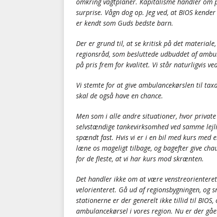
omkring vagtplaner. Kapitalisme handler om p
surprise. Vågn dog op. Jeg ved, at BIOS kende
er kendt som Guds bedste barn.
Der er grund til, at se kritisk på det material
regionsråd, som besluttede udbuddet af ambul
på pris frem for kvalitet. Vi står naturligvis 
Vi stemte for at give ambulancekørslen til ta
skal de også have en chance.
Men som i alle andre situationer, hvor private 
selvstændige tankevirksomhed ved samme lejligh
spændt fast. Hvis vi er i en bil med kurs med en
læne os mageligt tilbage, og bagefter give chau
for de fleste, at vi har kurs mod skrænten.
Det handler ikke om at være venstreorientere
velorienteret. Gå ud af regionsbygningen, og
stationerne er der generelt ikke tillid til BIOS, 
ambulancekørsel i vores region. Nu er der gåe