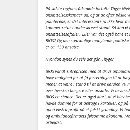
På sidste regionsrådsmøde fortalte Thyge Nie
ansættelsesskemaer ud, og at de efter påske v
pointerede, er det interessante jo ikke hvor 
kommer retur i underskrevet stand. Så kan vi 
ansættelsesaftaler? Eller var det også bare et
BIOS? Og den sædvanlige manglende politiske ko
er ca. 130 ansatte.
Hvordan synes du selv det går, Thyge?
BIOS vandt entreprisen med at drive ambulancek
have mulighed for at få forretningen til at fung
mener at være i stand til at drive kørslen 70 mil
over hverken borgere eller ansatte. Vi bevarede
BIOS en chance. Det er også klart, at vi blev 
havde domme for at deltage i karteller, og p
opnå ekstra profit på et falskt grundlag. Vi 
og ambulancefirmaets følsomme økonomi. Men vi
arbejdet.