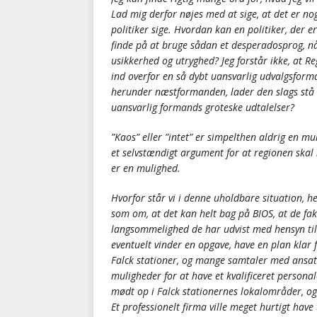
Lad mig derfor nøjes med at sige, at det er no
politiker sige. Hvordan kan en politiker, der e
finde på at bruge sådan et desperadosprog, n
usikkerhed og utryghed? Jeg forstår ikke, at R
ind overfor en så dybt uansvarlig udvalgsforma
herunder næstformanden, lader den slags stå 
uansvarlig formands groteske udtalelser?
”Kaos” eller ”intet” er simpelthen aldrig en mu
et selvstændigt argument for at regionen ska
er en mulighed.
Hvorfor står vi i denne uholdbare situation, h
som om, at det kan helt bag på BIOS, at de fak
langsommelighed de har udvist med hensyn til a
eventuelt vinder en opgave, have en plan klar 
Falck stationer, og mange samtaler med ansatte
muligheder for at have et kvalificeret personal
mødt op i Falck stationernes lokalområder, og
Et professionelt firma ville meget hurtigt hav