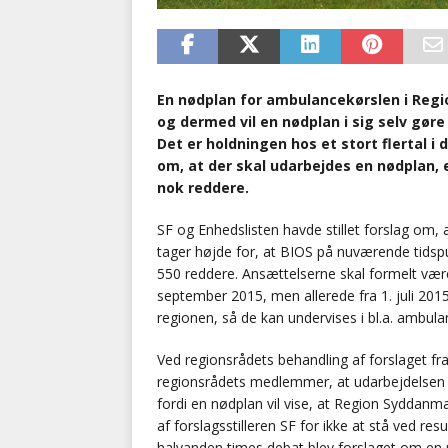
En nødplan for ambulancekørslen i Region
og dermed vil en nødplan i sig selv gør
Det er holdningen hos et stort flertal i
om, at der skal udarbejdes en nødplan, 
nok reddere.
SF og Enhedslisten havde stillet forslag om,
tager højde for, at BIOS på nuværende tidspu
550 reddere. Ansættelserne skal formelt vær
september 2015, men allerede fra 1. juli 201
regionen, så de kan undervises i bl.a. ambu
Ved regionsrådets behandling af forslaget fra
regionsrådets medlemmer, at udarbejdelsen af
fordi en nødplan vil vise, at Region Syddanma
af forslagsstilleren SF for ikke at stå ved re
halvanden times debat blev forslaget om en