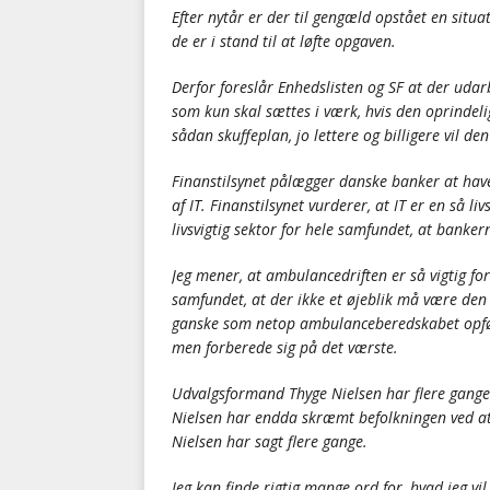
Efter nytår er der til gengæld opstået en situat
de er i stand til at løfte opgaven.
Derfor foreslår Enhedslisten og SF at der udar
som kun skal sættes i værk, hvis den oprindelig
sådan skuffeplan, jo lettere og billigere vil den
Finanstilsynet pålægger danske banker at have 
af IT. Finanstilsynet vurderer, at IT er en så l
livsvigtig sektor for hele samfundet, at banke
Jeg mener, at ambulancedriften er så vigtig for
samfundet, at der ikke et øjeblik må være den 
ganske som netop ambulanceberedskabet opføre
men forberede sig på det værste.
Udvalgsformand Thyge Nielsen har flere gange ud
Nielsen har endda skræmt befolkningen ved at s
Nielsen har sagt flere gange.
Jeg kan finde rigtig mange ord for, hvad jeg v