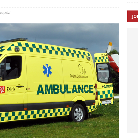
spital
JO
ræver at beskyttelseskøretøjer bliver lovpligtige ved arbejde i