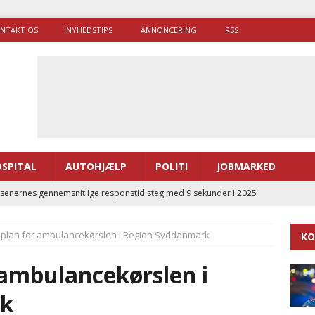
NTAKT OS
NYHEDSTIPS
ANNONCERING
RSS
SPITAL
AUTOHJÆLP
POLITI
JOBMARKED
enernes gennemsnitlige responstid steg med 9 sekunder i 2025
plan for ambulancekørslen i Region Syddanmark
KO
 Udløb af sygetransporttilladelser kan sende 400.000 kørsler over
ITAL
 ambulancekørslen i
ance og el-sygetransportvogn til Samsø
PRÆHOSPITAL
rk
enerne brugte lidt længere tid på at komme af sted i 2025