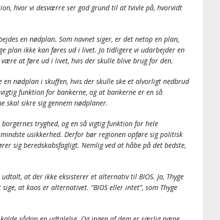
ion, hvor vi desværre ser god grund til at tvivle på, hvorvidt
bejdes en nødplan. Som navnet siger, er det netop en plan,
e plan ikke kan føres ud i livet. Jo tidligere vi udarbejder en
 være at føre ud i livet, hvis der skulle blive brug for den.
en nødplan i skuffen, hvis der skulle ske et alvorligt nedbrud
ivsvigtig funktion for bankerne, og at bankerne er en så
rne skal sikre sig gennem nødplaner.
 borgernes tryghed, og en så vigtig funktion for hele
mindste usikkerhed. Derfor bør regionen opføre sig politisk
r sig beredskabsfagligt. Nemlig ved at håbe på det bedste,
talt, at der ikke eksisterer et alternativ til BIOS. Ja, Thyge
ige, at kaos er alternativet. ”BIOS eller intet”, som Thyge
il kalde sådan en udtalelse. Og ingen af dem er særlig pæne.