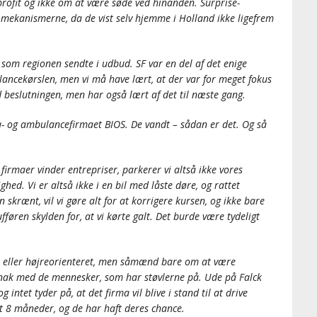
rofit og ikke om at være søde ved hinanden. Surprise-
r mekanismerne, da de vist selv hjemme i Holland ikke ligefrem
e, som regionen sendte i udbud. SF var en del af det enige
ancekørslen, men vi må have lært, at der var for meget fokus
ved beslutningen, men har også lært af det til næste gang.
xa- og ambulancefirmaet BIOS. De vandt – sådan er det. Og så
firmaer vinder entrepriser, parkerer vi altså ikke vores
ed. Vi er altså ikke i en bil med låste døre, og rattet
 skrænt, vil vi gøre alt for at korrigere kursen, og ikke bare
fføren skylden for, at vi kørte galt. Det burde være tydeligt
t eller højreorienteret, men såmænd bare om at være
 snak med de mennesker, som har støvlerne på. Ude på Falck
og intet tyder på, at det firma vil blive i stand til at drive
t 8 måneder, og de har haft deres chance.