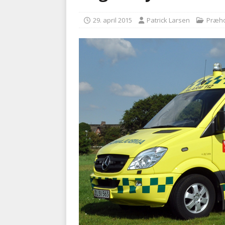
BRANDVÆSEN
29. april 2015
Patrick Larsen
Præho
[ 7. august 2026 ]
Branche k
nødsporet
AUTOHJÆLP