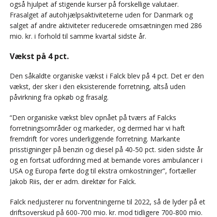
også hjulpet af stigende kurser på forskellige valutaer.
Frasalget af autohjælpsaktiviteterne uden for Danmark og
salget af andre aktiviteter reducerede omsætningen med 286
mio. kr. i forhold til samme kvartal sidste år.
Vækst på 4 pct.
Den såkaldte organiske vækst i Falck blev på 4 pct. Det er den
vækst, der sker i den eksisterende forretning, altså uden
påvirkning fra opkøb og frasalg.
“Den organiske vækst blev opnået på tværs af Falcks
forretningsområder og markeder, og dermed har vi haft
fremdrift for vores underliggende forretning. Markante
prisstigninger på benzin og diesel på 40-50 pct. siden sidste år
og en fortsat udfordring med at bemande vores ambulancer i
USA og Europa førte dog til ekstra omkostninger”, fortæller
Jakob Riis, der er adm. direktør for Falck.
Falck nedjusterer nu forventningerne til 2022, så de lyder på et
driftsoverskud på 600-700 mio. kr. mod tidligere 700-800 mio.