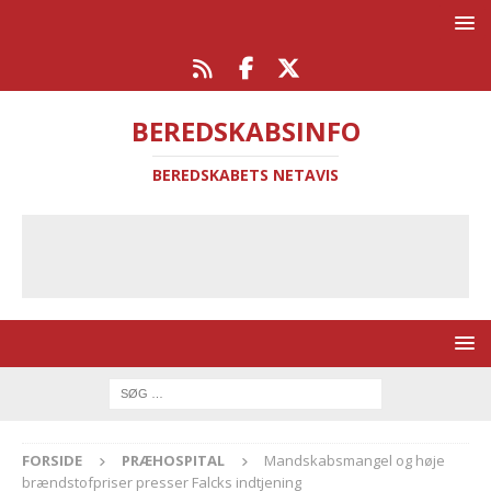
BEREDSKABSINFO
BEREDSKABETS NETAVIS
FORSIDE
PRÆHOSPITAL
Mandskabsmangel og høje
brændstofpriser presser Falcks indtjening