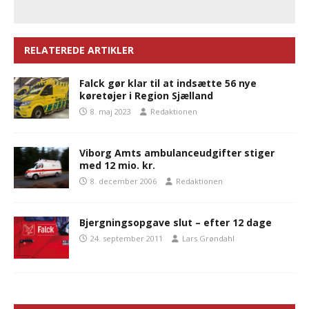
RELATEREDE ARTIKLER
Falck gør klar til at indsætte 56 nye
køretøjer i Region Sjælland
8. maj 2023
Redaktionen
Viborg Amts ambulanceudgifter stiger
med 12 mio. kr.
8. december 2006
Redaktionen
Bjergningsopgave slut – efter 12 dage
24. september 2011
Lars Grøndahl