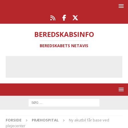
BEREDSKABSINFO
BEREDSKABETS NETAVIS
FORSIDE
PRÆHOSPITAL
Ny akutbil får base ved
plejecenter