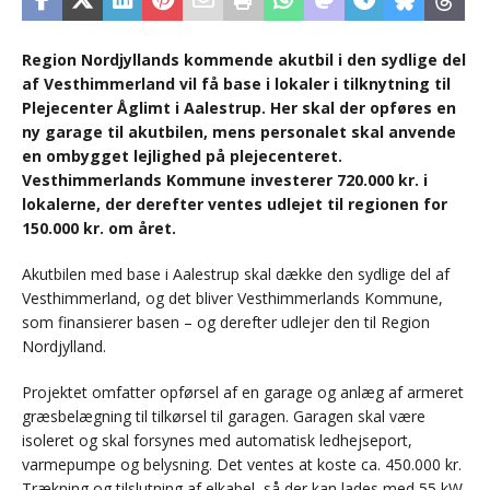
Region Nordjyllands kommende akutbil i den sydlige del
af Vesthimmerland vil få base i lokaler i tilknytning til
Plejecenter Åglimt i Aalestrup. Her skal der opføres en
ny garage til akutbilen, mens personalet skal anvende
en ombygget lejlighed på plejecenteret.
Vesthimmerlands Kommune investerer 720.000 kr. i
lokalerne, der derefter ventes udlejet til regionen for
150.000 kr. om året.
Akutbilen med base i Aalestrup skal dække den sydlige del af
Vesthimmerland, og det bliver Vesthimmerlands Kommune,
som finansierer basen – og derefter udlejer den til Region
Nordjylland.
Projektet omfatter opførsel af en garage og anlæg af armeret
græsbelægning til tilkørsel til garagen. Garagen skal være
isoleret og skal forsynes med automatisk ledhejseport,
varmepumpe og belysning. Det ventes at koste ca. 450.000 kr.
Trækning og tilslutning af elkabel, så der kan lades med 55 kW,