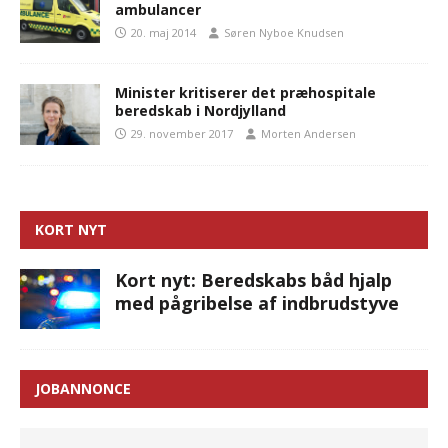
ambulancer
20. maj 2014
Søren Nyboe Knudsen
Minister kritiserer det præhospitale
beredskab i Nordjylland
29. november 2017
Morten Andersen
KORT NYT
Kort nyt: Beredskabs båd hjalp
med pågribelse af indbrudstyve
JOBANNONCE