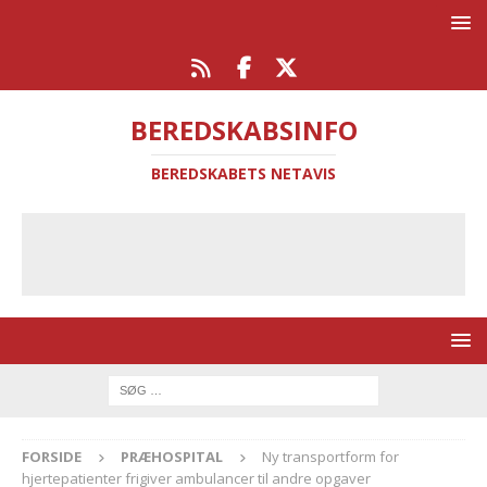
BEREDSKABSINFO
BEREDSKABETS NETAVIS
FORSIDE
PRÆHOSPITAL
Ny transportform for
hjertepatienter frigiver ambulancer til andre opgaver