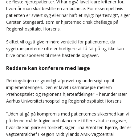
de fleste hjertepatienter. Vi har også lavet klare kriterier for,
hvornår man skal bestille en ambulance. For eksempel hvis
patienten er svært syg eller har haft et nyligt hjertesvigt”, siger
Carsten Stengaard, som er hjertemedicinsk cheflæge på
Regionshospitalet Horsens.
Skiftet vil også give mindre ventetid for patienterne, da
sygetransporterne ofte er hurtigere at få fat på og ikke kan
blive omdisponeret til mere hastende opgaver.
Reddere kan konferere med læge
Retningslinjen er grundigt afprøvet og undersøgt op til
implementeringen. Den er lavet i samarbejde mellem
Præhospitalet og regionens hjerteafdelinger – herunder især
Aarhus Universitetshospital og Regionshospitalet Horsens.
”Uden at gå på kompromis med patienternes sikkerhed kan vi
på denne måde frigive ambulancerne til flere akutte opgaver,
hvor de kan gøre en forskel”, siger Tina Arentzen Bjerre, der er
vagtcentralchef i Region Midtjyllands AMK-vagtcentral.