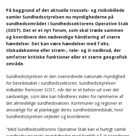
På baggrund af det aktuelle trussels- og risikobillede
samler Sundhedsstyrelsen nu myndighederne på
sundhedsområdet i Sundhedssektorens Operative Stab
(SOST). Det er et nyt forum, som skal træde sammen
og koordinere den nødvendige håndtering af større
hændelser. Det kan være hændelser med f.eks.
tilskadekomne eller strøm-, tele- og it-nedbrud, der
omfatter kritiske funktioner eller et større geografisk
område.
Sundhedsstyrelsen er den overordnede nationale myndighed
for beredskabet i sundhedssektoren. Sundhedsstyrelsen
indkalder fremover SOST, når der er et behov ud over det
sædvanlige, som ikke kan håndteres inden for rammerne af
det almindelige sundhedsvæsen. Kommuner og regioner er
ansvarlige for at planlægge deres sundhedsberedskab, hvor
Sundhedsstyrelsen vejleder og koordinerer.
”Med Sundhedssektorens Operative Stab kan vi hurtigt samle
sundhedsvæsenets myndigheder med henblik på at koordinere