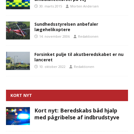
30. marts 2015
Morten Andersen
Sundhedsstyrelsen anbefaler
lægehelikoptere
14. november 2006
Redaktionen
Forsinket pulje til akutberedskabet er nu
lanceret
10. oktober 2022
Redaktionen
KORT NYT
Kort nyt: Beredskabs båd hjalp
med pågribelse af indbrudstyve