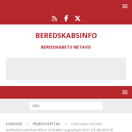
BEREDSKABSINFO
BEREDSKABETS NETAVIS
FORSIDE
PRÆHOSPITAL
Overvejer at lade
ambulancebehandlere erstatte sygeplejersker på akutklinik