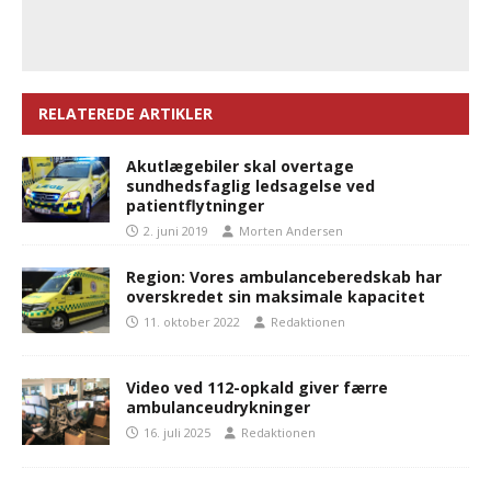
RELATEREDE ARTIKLER
Akutlægebiler skal overtage
sundhedsfaglig ledsagelse ved
patientflytninger
2. juni 2019
Morten Andersen
Region: Vores ambulanceberedskab har
overskredet sin maksimale kapacitet
11. oktober 2022
Redaktionen
Video ved 112-opkald giver færre
ambulanceudrykninger
16. juli 2025
Redaktionen