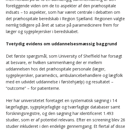
foreliggende viden om de to aspekter af den præhospitale
indsats – to aspekter, som har været centrale i debatten om
det præhospitale beredskab i Region Sjælland. Regionen valgte
nemlig tidligere på året at satse på paramedicinere frem for
læger og sygeplejersker i beredskabet.
Tvetydig evidens om uddannelsesmæssig baggrund
Det første spørgsmål, som University of Sheffield har forsøgt
at besvare, er hvilken sammenhæng der er mellem
uddannelsen hos det præhospitale personale (læger,
sygeplejersker, paramedics, ambulancebehandlere og lægfolk
med en udvidet uddannelse i førstehjælp) og resultatet –
“outcome” – for patienterne.
Her har universitetet foretaget en systematisk søgning i 14
lægefaglige, sygeplejefaglige og tværfaglige databaser samt
forskningsregistre, og den søgning har identificeret 1.493
studier, som er af potentiel relevans. Efter en screening blev 26
studier inkluderet i den endelige gennemgang. Et flertal af disse