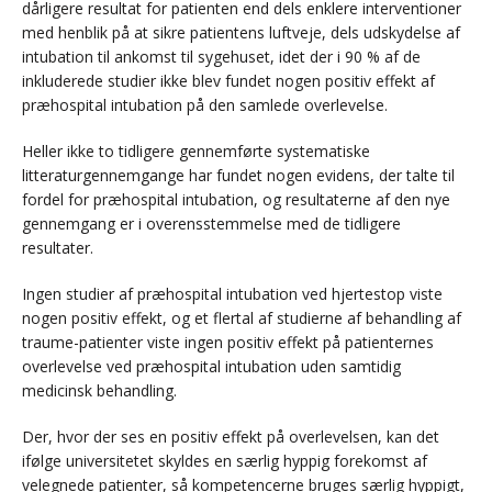
dårligere resultat for patienten end dels enklere interventioner
med henblik på at sikre patientens luftveje, dels udskydelse af
intubation til ankomst til sygehuset, idet der i 90 % af de
inkluderede studier ikke blev fundet nogen positiv effekt af
præhospital intubation på den samlede overlevelse.
Heller ikke to tidligere gennemførte systematiske
litteraturgennemgange har fundet nogen evidens, der talte til
fordel for præhospital intubation, og resultaterne af den nye
gennemgang er i overensstemmelse med de tidligere
resultater.
Ingen studier af præhospital intubation ved hjertestop viste
nogen positiv effekt, og et flertal af studierne af behandling af
traume-patienter viste ingen positiv effekt på patienternes
overlevelse ved præhospital intubation uden samtidig
medicinsk behandling.
Der, hvor der ses en positiv effekt på overlevelsen, kan det
ifølge universitetet skyldes en særlig hyppig forekomst af
velegnede patienter, så kompetencerne bruges særlig hyppigt,