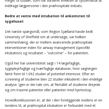
meget få studier, som har vurderet effekten af systematisk at
inddrage lægpersoner i den præhospitale indsats.
Bedre at vente med intubation til ankomsten til
sygehuset
Det næste spørgsmål, som Region Sjælland havde bedt
University of Sheffield om at undersøge, var hvilken
sammenhæng, der er mellem avancerede præhospitale
interventioner inden for airway management (specifikt
intubation) og resultatet – ”outcome” – for patienten.
Også her har universitetet søgt i 14 lægefaglige,
sygeplejefaglige og tværfaglige databaser, hvor søgningen
førte frem til 1.092 studier af potentiel interesse. Efter en
screening af studierne blev 22 studier inkluderet i den endelige
analyse. Igen er der tale om, at flertallet af studierne drejede
sig om traume-patienter eller patienter med hjertestop.
Hovedkonklusionen er, at der i den foreliggende evidens er en
tendens til, at præhospital intubation er forbundet med et