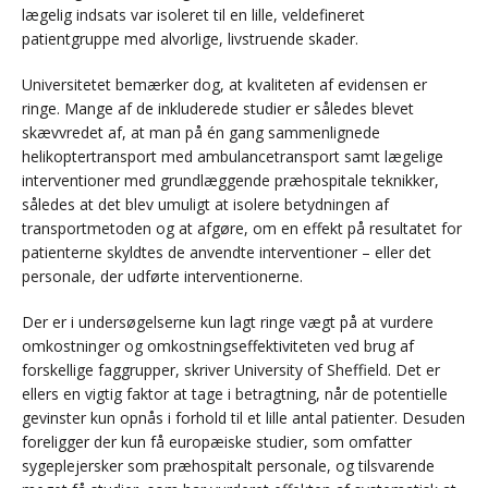
lægelig indsats var isoleret til en lille, veldefineret
patientgruppe med alvorlige, livstruende skader.
Universitetet bemærker dog, at kvaliteten af evidensen er
ringe. Mange af de inkluderede studier er således blevet
skævvredet af, at man på én gang sammenlignede
helikoptertransport med ambulancetransport samt lægelige
interventioner med grundlæggende præhospitale teknikker,
således at det blev umuligt at isolere betydningen af
transportmetoden og at afgøre, om en effekt på resultatet for
patienterne skyldtes de anvendte interventioner – eller det
personale, der udførte interventionerne.
Der er i undersøgelserne kun lagt ringe vægt på at vurdere
omkostninger og omkostningseffektiviteten ved brug af
forskellige faggrupper, skriver University of Sheffield. Det er
ellers en vigtig faktor at tage i betragtning, når de potentielle
gevinster kun opnås i forhold til et lille antal patienter. Desuden
foreligger der kun få europæiske studier, som omfatter
sygeplejersker som præhospitalt personale, og tilsvarende