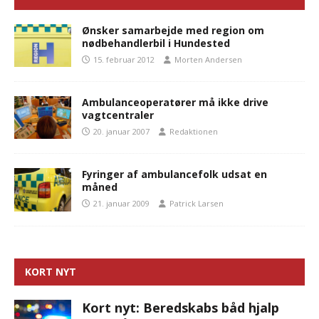
Ønsker samarbejde med region om
nødbehandlerbil i Hundested
15. februar 2012
Morten Andersen
Ambulanceoperatører må ikke drive
vagtcentraler
20. januar 2007
Redaktionen
Fyringer af ambulancefolk udsat en
måned
21. januar 2009
Patrick Larsen
KORT NYT
Kort nyt: Beredskabs båd hjalp