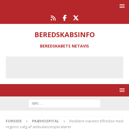
BEREDSKABSINFO
BEREDSKABETS NETAVIS
FORSIDE
PRÆHOSPITAL
Reddere næsten tilfredse med
regions valg af ambulanceoperatører