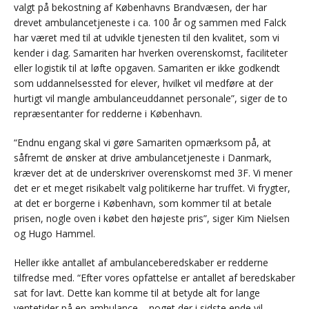
valgt på bekostning af Københavns Brandvæsen, der har
drevet ambulancetjeneste i ca. 100 år og sammen med Falck
har været med til at udvikle tjenesten til den kvalitet, som vi
kender i dag. Samariten har hverken overenskomst, faciliteter
eller logistik til at løfte opgaven. Samariten er ikke godkendt
som uddannelsessted for elever, hvilket vil medføre at der
hurtigt vil mangle ambulanceuddannet personale”, siger de to
repræsentanter for redderne i København.
“Endnu engang skal vi gøre Samariten opmærksom på, at
såfremt de ønsker at drive ambulancetjeneste i Danmark,
kræver det at de underskriver overenskomst med 3F. Vi mener
det er et meget risikabelt valg politikerne har truffet. Vi frygter,
at det er borgerne i København, som kommer til at betale
prisen, nogle oven i købet den højeste pris”, siger Kim Nielsen
og Hugo Hammel.
Heller ikke antallet af ambulanceberedskaber er redderne
tilfredse med. “Efter vores opfattelse er antallet af beredskaber
sat for lavt. Dette kan komme til at betyde alt for lange
ventetider på en ambulance – noget der i sidste ende vil