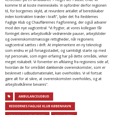
komme til at koste menneskeliv. Vi opfordrer derfor regionen
til, for borgernes skyld, at revurdere antallet af beredskaber
inden kontrakten træder i kraft”, lyder det fra Reddernes
Faglige Klub og Chaufførernes Fagforening, der også advarer
mod den nye vagtcentral: “Vi frygter, at vores kollegaer får
forringet deres arbejdsvilkår vedrørende pauser, arbejdstider
og overenskomstmæssige rettigheder, når regionens
vagtcentral sættes i drift. At implementere en ny teknologi
som endnu er på forsøgsstadiet, og samtidigt starte op med
nyt personale, som ingen erfaring har på dette område, virker
meget risikabelt. Vi forventer en afklaring fra regionens side af,
hvordan de for området dækkende overenskomster, som er
beskrevet i udbudsmaterialet, kan overholdes. Vi vil fortsat
gøre alt for at sikre, at overenskomsten overholdes, og at
arbejdsvilkårene bevares”.
AMBULANCEUDBUD
REDDERNES FAGLIGE KLUB KØBENHAVN