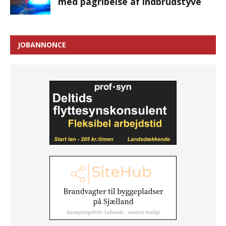
med pågribelse af indbrudstyve
JOBANNONCE