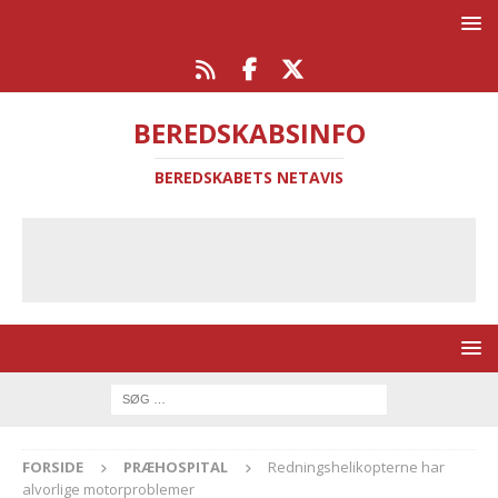
BEREDSKABSINFO
BEREDSKABETS NETAVIS
FORSIDE
PRÆHOSPITAL
Redningshelikopterne har
alvorlige motorproblemer