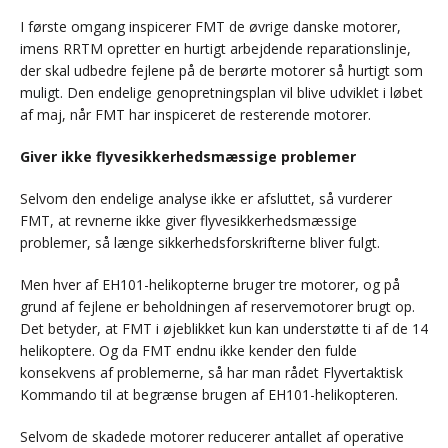
I første omgang inspicerer FMT de øvrige danske motorer,
imens RRTM opretter en hurtigt arbejdende reparationslinje,
der skal udbedre fejlene på de berørte motorer så hurtigt som
muligt. Den endelige genopretningsplan vil blive udviklet i løbet
af maj, når FMT har inspiceret de resterende motorer.
Giver ikke flyvesikkerhedsmæssige problemer
Selvom den endelige analyse ikke er afsluttet, så vurderer
FMT, at revnerne ikke giver flyvesikkerhedsmæssige
problemer, så længe sikkerhedsforskrifterne bliver fulgt.
Men hver af EH101-helikopterne bruger tre motorer, og på
grund af fejlene er beholdningen af reservemotorer brugt op.
Det betyder, at FMT i øjeblikket kun kan understøtte ti af de 14
helikoptere. Og da FMT endnu ikke kender den fulde
konsekvens af problemerne, så har man rådet Flyvertaktisk
Kommando til at begrænse brugen af EH101-helikopteren.
Selvom de skadede motorer reducerer antallet af operative