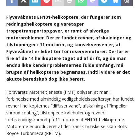
Flyvevåbnets EH101-helikoptere, der fungerer som
redningshelikoptere og varetager
troppetransportopgaver, er ramt af alvorlige
motorproblemer. Der er fundet revner, afskalninger og
tilstopninger i 11 motorer, og konsekvensen er, at
Flyvevåbnet er løbet tør for reservemotorer. Derfor er
fire af de 14 helikoptere taget ud af drift, og da man
endnu ikke kender problemernes fulde omfang, må
brugen af helikopterne begrænses. Indtil videre er det
akutte beredskab dog ikke berørt.
Forsvarets Materieltjeneste (FMT) oplyser, at man i
forbindelse med almindelig vedligeholdelseseftersyn har fundet
revner i helikopternes ”diffuser vane”, afskalning af ”impeller
shroud coating”, tilstoppede kølehuller og revner i
forbrændingskamret på 11 motorer til EH101-helikopterne.
Motorerne er produceret af det fransk-britiske selskab Rolls
Royce Turbomeca (RRTM).