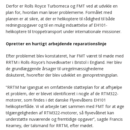
Derfor er Rolls Royce Turbomeca og FMT ved at udvikle en
plan for, hvordan man løser problemerne. Formålet med
planen er at sikre, at der er helikoptere til rådighed til både
redningsopgaver og til en mulig indsættelse af EH101-
helikoptere til troppetransport under internationale missioner.
Opretter en hurtigt arbejdende reparationslinje
Efter problemet blev konstateret, har FMT været til møde med
RRTM i Rolls-Royce’s hovedkvarter i Bristol i England. Her blev
de grundlæggende årsager til uregelmæssighederne
diskuteret, hvorefter der blev udviklet en genopretningsplan.
”RRTM har igangsat en omfattende støtteplan for at afhjælpe
et problem, der er blevet identificeret i nogle af de RTM322-
motorer, som findes i det danske Flyvevåbens EH101
helikopterflåde. Vi vil arbejde tæt sammen med FMT for at øge
tilgængeligheden af RTM322-motorer, så flyvevåbnet kan
understøtte nuværende og fremtidige opgaver”, sagde Francis
Kearney, der talsmand for RRTM, efter mødet.