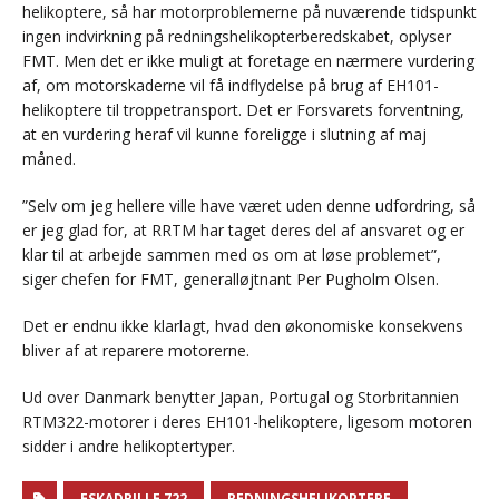
helikoptere, så har motorproblemerne på nuværende tidspunkt
ingen indvirkning på redningshelikopterberedskabet, oplyser
FMT. Men det er ikke muligt at foretage en nærmere vurdering
af, om motorskaderne vil få indflydelse på brug af EH101-
helikoptere til troppetransport. Det er Forsvarets forventning,
at en vurdering heraf vil kunne foreligge i slutning af maj
måned.
”Selv om jeg hellere ville have været uden denne udfordring, så
er jeg glad for, at RRTM har taget deres del af ansvaret og er
klar til at arbejde sammen med os om at løse problemet”,
siger chefen for FMT, generalløjtnant Per Pugholm Olsen.
Det er endnu ikke klarlagt, hvad den økonomiske konsekvens
bliver af at reparere motorerne.
Ud over Danmark benytter Japan, Portugal og Storbritannien
RTM322-motorer i deres EH101-helikoptere, ligesom motoren
sidder i andre helikoptertyper.
ESKADRILLE 722
REDNINGSHELIKOPTERE