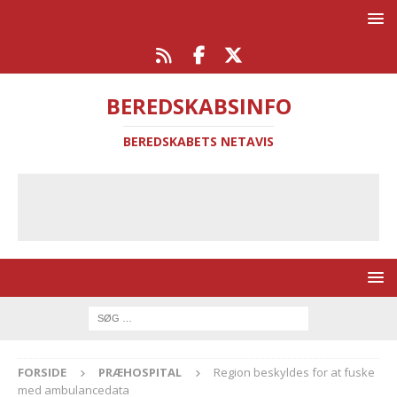
BEREDSKABSINFO
BEREDSKABETS NETAVIS
FORSIDE
PRÆHOSPITAL
Region beskyldes for at fuske
med ambulancedata