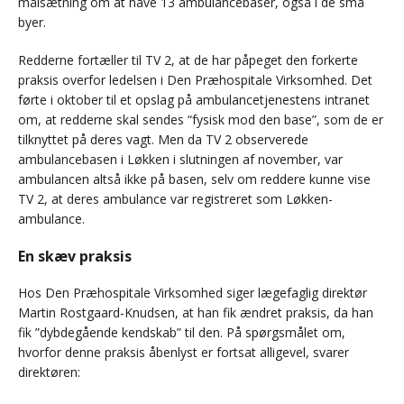
målsætning om at have 13 ambulancebaser, også i de små
byer.
Redderne fortæller til TV 2, at de har påpeget den forkerte
praksis overfor ledelsen i Den Præhospitale Virksomhed. Det
førte i oktober til et opslag på ambulancetjenestens intranet
om, at redderne skal sendes “fysisk mod den base”, som de er
tilknyttet på deres vagt. Men da TV 2 observerede
ambulancebasen i Løkken i slutningen af november, var
ambulancen altså ikke på basen, selv om reddere kunne vise
TV 2, at deres ambulance var registreret som Løkken-
ambulance.
En skæv praksis
Hos Den Præhospitale Virksomhed siger lægefaglig direktør
Martin Rostgaard-Knudsen, at han fik ændret praksis, da han
fik ”dybdegående kendskab” til den. På spørgsmålet om,
hvorfor denne praksis åbenlyst er fortsat alligevel, svarer
direktøren: