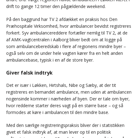
drift to gange 12 timer den pågældende weekend.
På den baggrund har TV 2 afdækket en praksis hos Den
Præhospitale Virksomhed, hvor ambulancer bevidst registreres
forkert. Syv ambulancereddere fortæller nemlig til TV 2, at de
af AMK-vagtcentralen i Aalborg bliver bedt om at logge på
som ambulanceberedskab i flere af regionens mindre byer –
også selv om de under hele vagten kører fra en helt anden
ambulancebase, typisk i en af de store byer.
Giver falsk indtryk
Det er især i Løkken, Hirtshals, Nibe og Sæby, at der tit
registreres en bemandet ambulance, men uden at ambulancen
nogensinde kommer i nærheden af byen. Der er tale om byer,
hvor redderne starter deres vagt på en større base – og så
formodes at køre i ambulancen til den mindre base.
Med den særlige registreringspraksis bliver der i statistikken
givet et falsk indtryk af, at man lever op til en politisk