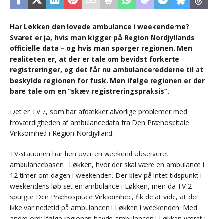
Har Løkken den lovede ambulance i weekenderne?
Svaret er ja, hvis man kigger på Region Nordjyllands
officielle data – og hvis man spørger regionen. Men
realiteten er, at der er tale om bevidst forkerte
registreringer, og det får nu ambulanceredderne til at
beskylde regionen for fusk. Men ifølge regionen er der
bare tale om en ”skæv registreringspraksis”.
Det er TV 2, som har afdækket alvorlige problemer med
troværdigheden af ambulancedata fra Den Præhospitale
Virksomhed i Region Nordjylland.
TV-stationen har hen over en weekend observeret
ambulancebasen i Løkken, hvor der skal være en ambulance i
12 timer om dagen i weekenden. Der blev på intet tidspunkt i
weekendens løb set en ambulance i Løkken, men da TV 2
spurgte Den Præhospitale Virksomhed, fik de at vide, at der
ikke var nedetid på ambulancen i Løkken i weekenden. Med
andre ord: Ifølge regionen havde ambulancen i Løkken været i