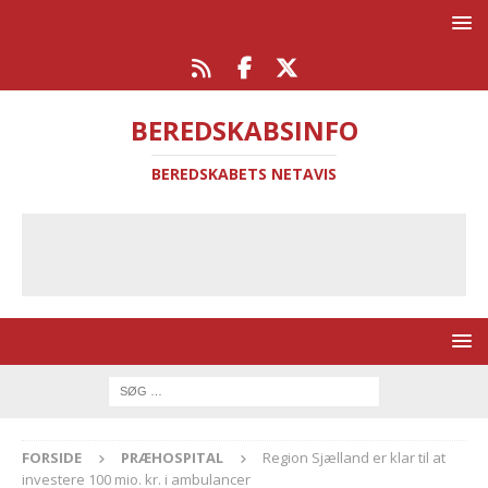
BEREDSKABSINFO
BEREDSKABETS NETAVIS
FORSIDE
PRÆHOSPITAL
Region Sjælland er klar til at
investere 100 mio. kr. i ambulancer