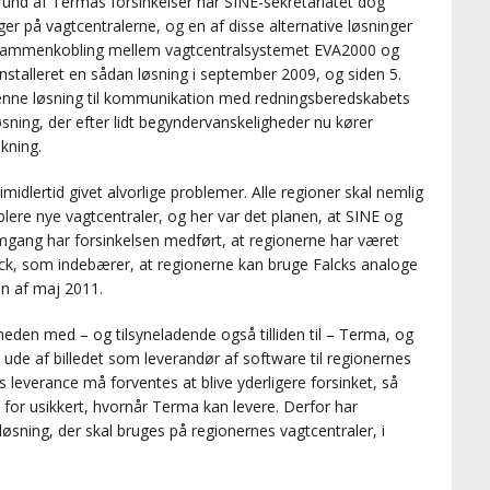
grund af Termas forsinkelser har SINE-sekretariatet dog
nger på vagtcentralerne, og en af disse alternative løsninger
 sammenkobling mellem vagtcentralsystemet EVA2000 og
 installeret en sådan løsning i september 2009, og siden 5.
nne løsning til kommunikation med redningsberedskabets
sning, der efter lidt begyndervanskeligheder nu kører
kning.
idlertid givet alvorlige problemer. Alle regioner skal nemlig
ere nye vagtcentraler, og her var det planen, at SINE og
mgang har forsinkelsen medført, at regionerne har været
Falck, som indebærer, at regionerne kan bruge Falcks analoge
en af maj 2011.
heden med – og tilsyneladende også tilliden til – Terma, og
ude af billedet som leverandør af software til regionernes
 leverance må forventes at blive yderligere forsinket, så
 for usikkert, hvornår Terma kan levere. Derfor har
løsning, der skal bruges på regionernes vagtcentraler, i