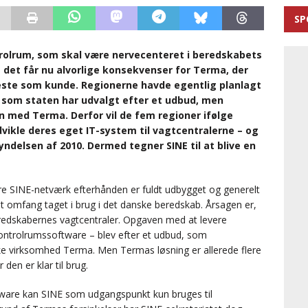
SP
trolrum, som skal være nervecenteret i beredskabets
 det får nu alvorlige konsekvenser for Terma, der
ste som kunde. Regionerne havde egentlig planlagt
 som staten har udvalgt efter et udbud, men
 med Terma. Derfor vil de fem regioner ifølge
vikle deres eget IT-system til vagtcentralerne – og
gyndelsen af 2010. Dermed tegner SINE til at blive en
re SINE-netværk efterhånden er fuldt udbygget og generelt
et omfang taget i brug i det danske beredskab. Årsagen er,
eredskabernes vagtcentraler. Opgaven med at levere
kontrolrumssoftware – blev efter et udbud, som
ke virksomhed Terma. Men Termas løsning er allerede flere
 den er klar til brug.
ware kan SINE som udgangspunkt kun bruges til