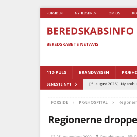
FORSIDEN
NYHEDSBREV
OM OS
KO
BEREDSKABSINFO
BEREDSKABETS NETAVIS
112-PULS
BRANDVÆSEN
PRÆHO
[ 5. august 2026 ]
Ny ambul
SENESTE NYT
[ 4. august 2026 ]
Brandvæs
FORSIDE
PRÆHOSPITAL
Regioner
BRANDVÆSEN
[ 4. august 2026 ]
Ny treåri
Regionerne dropp
kriminalitet
POLITI
[ 3. august 2026 ]
Kommuner
25. november 2009
Redaktionen
P