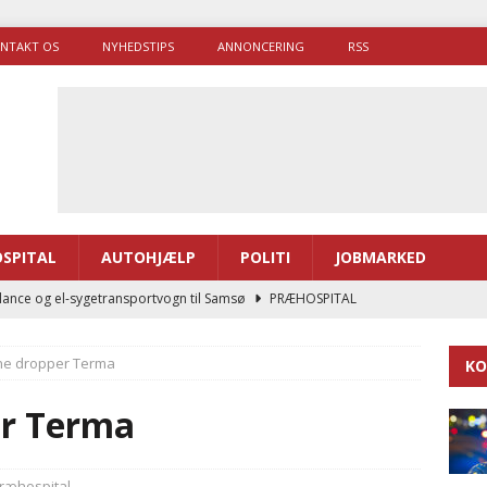
NTAKT OS
NYHEDSTIPS
ANNONCERING
RSS
SPITAL
AUTOHJÆLP
POLITI
JOBMARKED
ance og el-sygetransportvogn til Samsø
PRÆHOSPITAL
enerne brugte lidt længere tid på at komme af sted i 2025
ne dropper Terma
KO
g politiuddannelse skal ruste betjentene til mere kompleks
er Terma
ne driver flere brandstationer, mens Falcks andel fortsætter
ræhospital