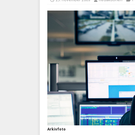
med at falde
BRANDVÆ
[ 5. august 2026 ]
Advarer:
i det offentlige
PRÆHOSP
Arkivfoto