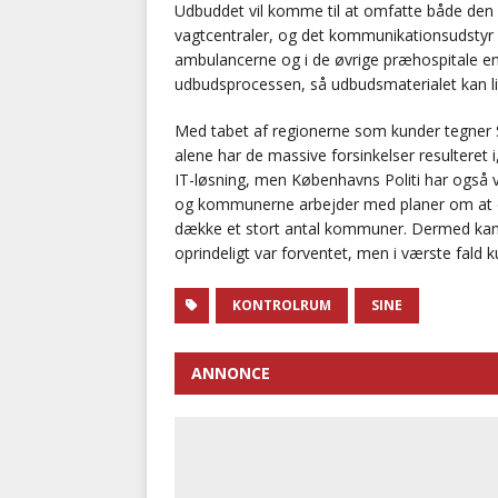
Udbuddet vil komme til at omfatte både den 
vagtcentraler, og det kommunikationsudstyr 
ambulancerne og i de øvrige præhospitale en
udbudsprocessen, så udbudsmaterialet kan li
Med tabet af regionerne som kunder tegner S
alene har de massive forsinkelser resulteret i
IT-løsning, men Københavns Politi har også val
og kommunerne arbejder med planer om at eta
dække et stort antal kommuner. Dermed kan
oprindeligt var forventet, men i værste fald 
KONTROLRUM
SINE
ANNONCE