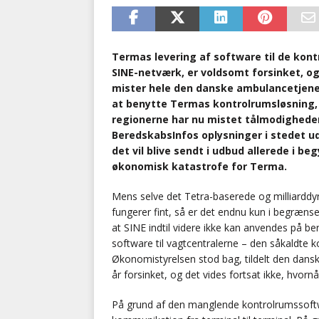
Termas levering af software til de kon
SINE-netværk, er voldsomt forsinket, og
mister hele den danske ambulancetjene
at benytte Termas kontrolrumsløsning,
regionerne har nu mistet tålmodigheden
BeredskabsInfos oplysninger i stedet ud
det vil blive sendt i udbud allerede i be
økonomisk katastrofe for Terma.
Mens selve det Tetra-baserede og milliarddy
fungerer fint, så er det endnu kun i begræns
at SINE indtil videre ikke kan anvendes på b
software til vagtcentralerne – den såkaldte 
Økonomistyrelsen stod bag, tildelt den dans
år forsinket, og det vides fortsat ikke, hvornår
På grund af den manglende kontrolrumssoft