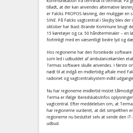
kommunikation fra terminal til terminal. På 
tilladt, at der kan anvendes alternative løsni
er Falcks PROPOS-løsning, der muliggør en
SINE. På Falcks vagtcentral i Skejby blev der
oktober har Ikast-Brande Kommune brugt de
15 køretøjer og ca. 50 håndterminaler – en lø
fortrinligt med en væsentligt bedre lyd og dæ
Hos regionerne har den forsinkede software im
som led i udbuddet af ambulancekørslen etabl
Termas software skulle anvendes. I første o
nødt til at indgå en midlertidig aftale med 
radionet og vagtcentralsystem indtil udgang
Nu har regionerne imidlertid mistet tålmodig
Terma er ifølge BeredskabsInfos oplysninger 
vagtcentral. Efter meddelelsen om, at Termas
har regionerne vurderet, at det simpelthen er
regionerne nu besluttet selv at sende den IT-
udbud.