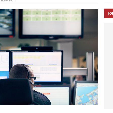
SEN
JO
 Udløb af sygetransporttilladelser kan sende 400.000 kørsler over
ITAL