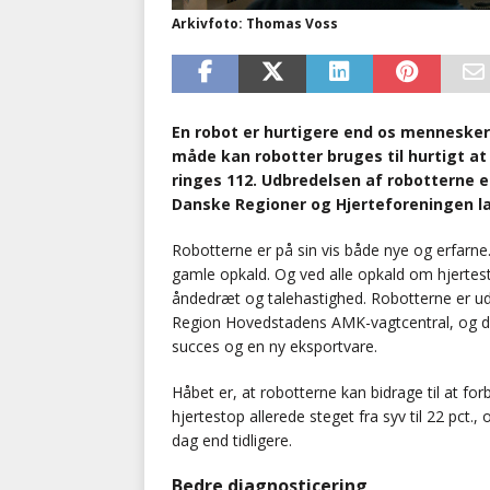
Arkivfoto: Thomas Voss
En robot er hurtigere end os mennesker
måde kan robotter bruges til hurtigt at 
ringes 112. Udbredelsen af robotterne e
Danske Regioner og Hjerteforeningen la
Robotterne er på sin vis både nye og erfarn
gamle opkald. Og ved alle opkald om hjertest
åndedræt og talehastighed. Robotterne er udvi
Region Hovedstadens AMK-vagtcentral, og de
succes og en ny eksportvare.
Håbet er, at robotterne kan bidrage til at for
hjertestop allerede steget fra syv til 22 pct.
dag end tidligere.
Bedre diagnosticering