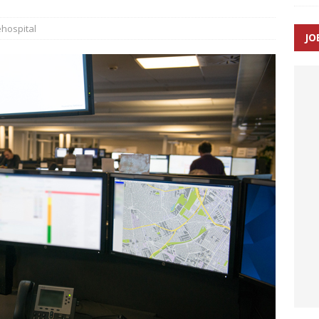
hospital
JO
enernes gennemsnitlige responstid steg med 9 sekunder i 2025