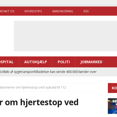
NTAKT OS
NYHEDSTIPS
ANNONCERING
RSS
SPITAL
AUTOHJÆLP
POLITI
JOBMARKED
 Udløb af sygetransporttilladelser kan sende 400.000 kørsler over
ITAL
alarmerer om hjertestop ved opkald til 112
KO
ance og el-sygetransportvogn til Samsø
PRÆHOSPITAL
enerne brugte lidt længere tid på at komme af sted i 2025
r om hjertestop ved
g politiuddannelse skal ruste betjentene til mere kompleks