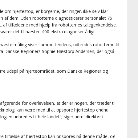
le om hjertestop, er borgerne, der ringer, ikke selv klar
en af dem. Uden robotterne diagnosticerer personalet 75
t. af tilfældene med hjælp fra robotternes talegenkendelse.
varer det til næsten 400 ekstra diagnoser årligt.
s næste måling viser samme tendens, udbredes robotterne til
et fra Danske Regioners Sophie Hæstorp Andersen, der også
tørre udspil på hjerteområdet, som Danske Regioner og
 afgørende for overlevelsen, at der er nogen, der træder til
teknologi kan være med til at opspore hjertestop endnu
logien udbredes til hele landet”, siger adm. direktør i
ere tilfælde af hjertestop kan opspores på denne måde, og