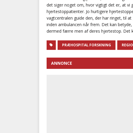
det siger noget om, hvor vigtigt det er, at v
hjertestoppatienter. Jo hurtigere hjertestopp
vagtcentralen guide den, der har ringet, til 
inden ambulancen når frem. Det kan betyde, 
dermed færre men af deres hjertestop. Det ka
PRÆHOSPITAL FORSKNING
REGI
ANNONCE