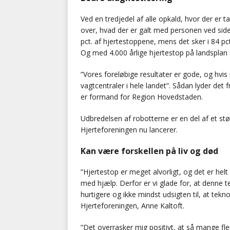
Ved en tredjedel af alle opkald, hvor der er ta
over, hvad der er galt med personen ved sid
pct. af hjertestoppene, mens det sker i 84 pc
Og med 4.000 årlige hjertestop på landsplan s
”Vores foreløbige resultater er gode, og hvi
vagtcentraler i hele landet”. Sådan lyder d
er formand for Region Hovedstaden.
Udbredelsen af robotterne er en del af et s
Hjerteforeningen nu lancerer.
Kan være forskellen på liv og død
”Hjertestop er meget alvorligt, og det er helt
med hjælp. Derfor er vi glade for, at denne 
hurtigere og ikke mindst udsigten til, at tekno
Hjerteforeningen, Anne Kaltoft.
”Det overrasker mig positivt, at så mange fl