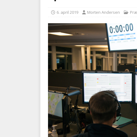
kriminalitet
POLITI
6. april 2019
Morten Andersen
Præ
[ 6. august 2026 ]
Brandvæs
BRANDVÆSEN