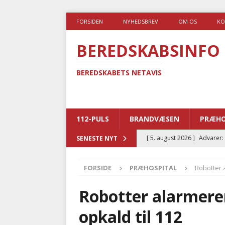
FORSIDEN
NYHEDSBREV
OM OS
KO
BEREDSKABSINFO
BEREDSKABETS NETAVIS
112-PULS
BRANDVÆSEN
PRÆHO
[ 5. august 2026 ]
Advarer:
SENESTE NYT
i det offentlige
PRÆHOSP
FORSIDE
PRÆHOSPITAL
Robotter 
[ 5. august 2026 ]
Ny ambul
[ 4. august 2026 ]
Brandvæs
Robotter alarmere
BRANDVÆSEN
opkald til 112
[ 4. august 2026 ]
Ny treåri