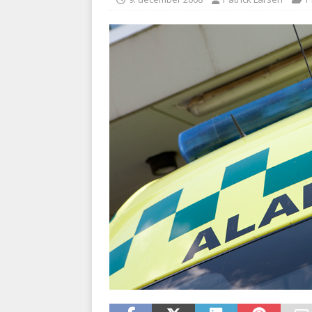
kriminalitet
POLITI
[ 6. august 2026 ]
Brandvæs
BRANDVÆSEN