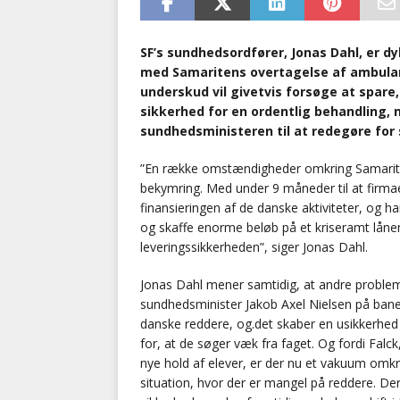
SF’s sundhedsordfører, Jonas Dahl, er d
med Samaritens overtagelse af ambulan
underskud vil givetvis forsøge at spare
sikkerhed for en ordentlig behandling, n
sundhedsministeren til at redegøre for
”En række omstændigheder omkring Samarite
bekymring. Med under 9 måneder til at firmaet
finansieringen af de danske aktiviteter, og ha
og skaffe enorme beløb på et kriseramt lånem
leveringssikkerheden”, siger Jonas Dahl.
Jonas Dahl mener samtidig, at andre probleme
sundhedsminister Jakob Axel Nielsen på ban
danske reddere, og.det skaber en usikkerhed
for, at de søger væk fra faget. Og fordi Falc
nye hold af elever, er der nu et vakuum omkr
situation, hvor der er mangel på reddere. Der