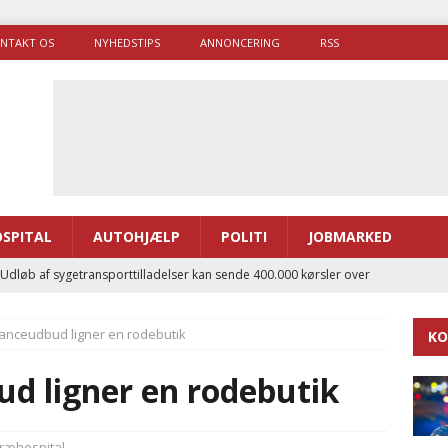
NTAKT OS
NYHEDSTIPS
ANNONCERING
RSS
SPITAL
AUTOHJÆLP
POLITI
JOBMARKED
 Udløb af sygetransporttilladelser kan sende 400.000 kørsler over
ITAL
anceudbud ligner en rodebutik
KO
ance og el-sygetransportvogn til Samsø
PRÆHOSPITAL
enerne brugte lidt længere tid på at komme af sted i 2025
d ligner en rodebutik
g politiuddannelse skal ruste betjentene til mere kompleks
ræhospital