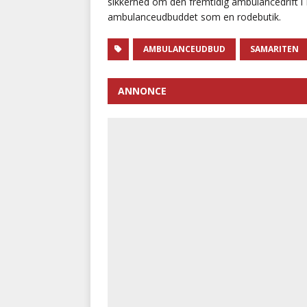
sikkerhed om den fremtidig ambulancedrift i
ambulanceudbuddet som en rodebutik.
AMBULANCEUDBUD
SAMARITEN
ANNONCE