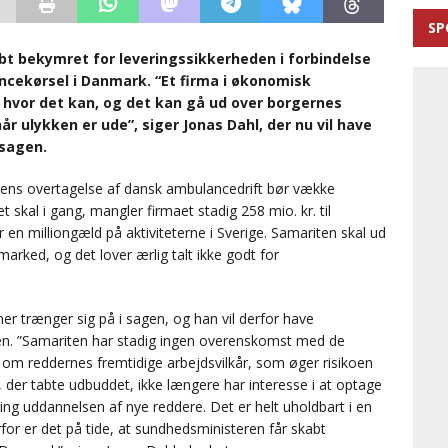
SP
ybt bekymret for leveringssikkerheden i forbindelse
cekørsel i Danmark. “Et firma i økonomisk
, hvor det kan, og det kan gå ud over borgernes
år ulykken er ude”, siger Jonas Dahl, der nu vil have
 sagen.
ns overtagelse af dansk ambulancedrift bør vække
 skal i gang, mangler firmaet stadig 258 mio. kr. til
r en milliongæld på aktiviteterne i Sverige. Samariten skal ud
arked, og det lover ærlig talt ikke godt for
r trænger sig på i sagen, og han vil derfor have
en. ”Samariten har stadig ingen overenskomst med de
 om reddernes fremtidige arbejdsvilkår, som øger risikoen
k, der tabte udbuddet, ikke længere har interesse i at optage
ing uddannelsen af nye reddere. Det er helt uholdbart i en
for er det på tide, at sundhedsministeren får skabt