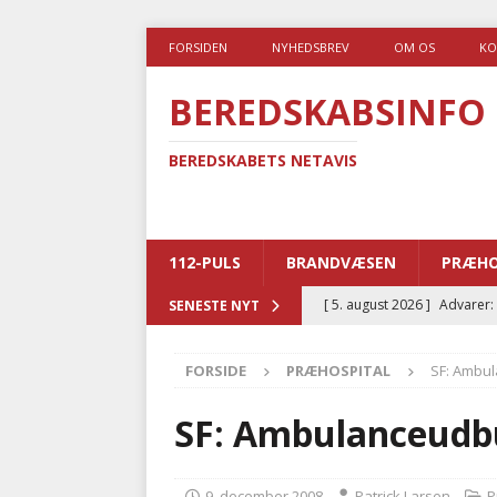
FORSIDEN
NYHEDSBREV
OM OS
KO
BEREDSKABSINFO
BEREDSKABETS NETAVIS
112-PULS
BRANDVÆSEN
PRÆHO
[ 5. august 2026 ]
Advarer:
SENESTE NYT
i det offentlige
PRÆHOSP
FORSIDE
PRÆHOSPITAL
SF: Ambul
[ 5. august 2026 ]
Ny ambul
[ 4. august 2026 ]
Brandvæs
SF: Ambulanceudbu
BRANDVÆSEN
[ 4. august 2026 ]
Ny treåri
9. december 2008
Patrick Larsen
P