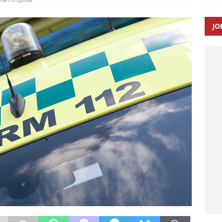
JO
enernes gennemsnitlige responstid steg med 9 sekunder i 2025