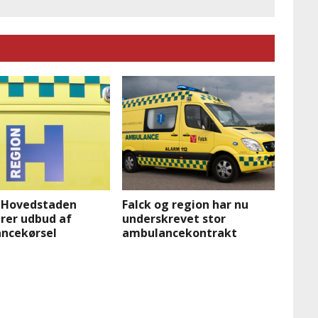
 Hovedstaden
Falck og region har nu
rer udbud af
underskrevet stor
ncekørsel
ambulancekontrakt