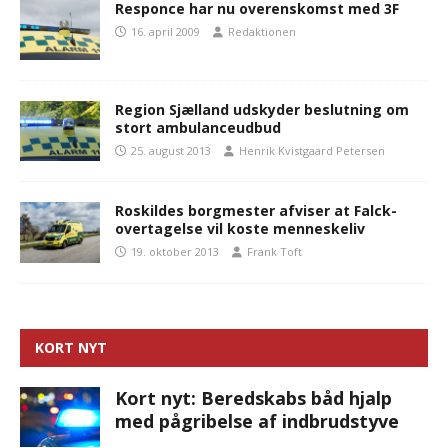
Responce har nu overenskomst med 3F
16. april 2009
Redaktionen
Region Sjælland udskyder beslutning om
stort ambulanceudbud
25. august 2013
Henrik Kvistgaard Petersen
Roskildes borgmester afviser at Falck-
overtagelse vil koste menneskeliv
19. oktober 2013
Frank Toft
KORT NYT
Kort nyt: Beredskabs båd hjalp
med pågribelse af indbrudstyve