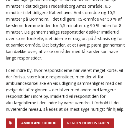
minutter i det tidligere Frederiksborg Amts område, 6,5
minutter i det tidligere Københavns Amts område og 10,5
minutter på Bornholm. I det tidligere H:S-område var 50 % af
kørslerne fremme inden for 5,5 minutter og 90 % inden for 8
minutter. De gennemsnitlige responstider dækker imidlertid
over store forskelle, idet tiderne er opgjort på årsbasis og for
et samlet område. Det betyder, at et i øvrigt pænt gennemsnit
kan dække over, at visse områder med få kørsler kan have
lange responstider.
I den indre by, hvor responstiderne har været meget korte, vil
der fortsat være korte responstider, men der vil for
ambulancekørsel ske en vis udligning sammenlignet med den
øvrige del af regionen – der bliver med andre ord længere
responstider i indre by. Imidlertid vil responstiden for
akutlægebilerne i den indre by være uændret i forhold til det
nuværende niveau, således at de mest syge hurtigst får hjælp.
AMBULANCEUDBUD
REGION HOVEDSTADEN