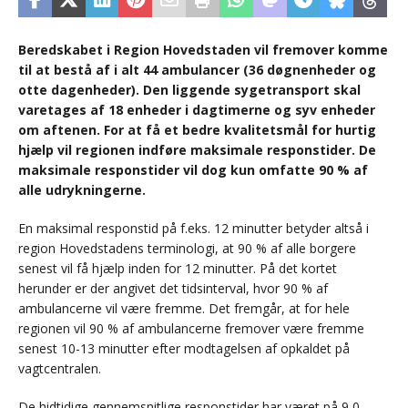
Beredskabet i Region Hovedstaden vil fremover komme
til at bestå af i alt 44 ambulancer (36 døgnenheder og
otte dagenheder). Den liggende sygetransport skal
varetages af 18 enheder i dagtimerne og syv enheder
om aftenen. For at få et bedre kvalitetsmål for hurtig
hjælp vil regionen indføre maksimale responstider. De
maksimale responstider vil dog kun omfatte 90 % af
alle udrykningerne.
En maksimal responstid på f.eks. 12 minutter betyder altså i
region Hovedstadens terminologi, at 90 % af alle borgere
senest vil få hjælp inden for 12 minutter. På det kortet
herunder er der angivet det tidsinterval, hvor 90 % af
ambulancerne vil være fremme. Det fremgår, at for hele
regionen vil 90 % af ambulancerne fremover være fremme
senest 10-13 minutter efter modtagelsen af opkaldet på
vagtcentralen.
De hidtidige gennemsnitlige responstider har været på 9,0