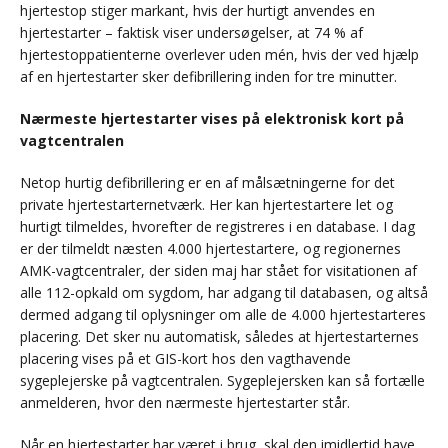
hjertestop stiger markant, hvis der hurtigt anvendes en
hjertestarter – faktisk viser undersøgelser, at 74 % af
hjertestoppatienterne overlever uden mén, hvis der ved hjælp
af en hjertestarter sker defibrillering inden for tre minutter.
Nærmeste hjertestarter vises på elektronisk kort på
vagtcentralen
Netop hurtig defibrillering er en af målsætningerne for det
private hjertestarternetværk. Her kan hjertestartere let og
hurtigt tilmeldes, hvorefter de registreres i en database. I dag
er der tilmeldt næsten 4.000 hjertestartere, og regionernes
AMK-vagtcentraler, der siden maj har stået for visitationen af
alle 112-opkald om sygdom, har adgang til databasen, og altså
dermed adgang til oplysninger om alle de 4.000 hjertestarteres
placering. Det sker nu automatisk, således at hjertestarternes
placering vises på et GIS-kort hos den vagthavende
sygeplejerske på vagtcentralen. Sygeplejersken kan så fortælle
anmelderen, hvor den nærmeste hjertestarter står.
Når en hjertestarter har været i brug, skal den imidlertid have