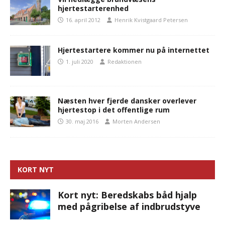
hjertestarterenhed
16. april 2012
Henrik Kvistgaard Petersen
Hjertestartere kommer nu på internettet
1. juli 2020
Redaktionen
Næsten hver fjerde dansker overlever
hjertestop i det offentlige rum
30. maj 2016
Morten Andersen
KORT NYT
Kort nyt: Beredskabs båd hjalp
med pågribelse af indbrudstyve