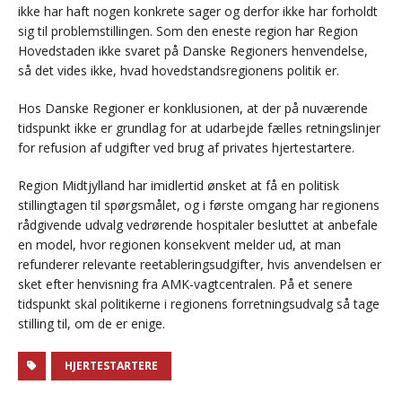
ikke har haft nogen konkrete sager og derfor ikke har forholdt
sig til problemstillingen. Som den eneste region har Region
Hovedstaden ikke svaret på Danske Regioners henvendelse,
så det vides ikke, hvad hovedstandsregionens politik er.
Hos Danske Regioner er konklusionen, at der på nuværende
tidspunkt ikke er grundlag for at udarbejde fælles retningslinjer
for refusion af udgifter ved brug af privates hjertestartere.
Region Midtjylland har imidlertid ønsket at få en politisk
stillingtagen til spørgsmålet, og i første omgang har regionens
rådgivende udvalg vedrørende hospitaler besluttet at anbefale
en model, hvor regionen konsekvent melder ud, at man
refunderer relevante reetableringsudgifter, hvis anvendelsen er
sket efter henvisning fra AMK-vagtcentralen. På et senere
tidspunkt skal politikerne i regionens forretningsudvalg så tage
stilling til, om de er enige.
HJERTESTARTERE