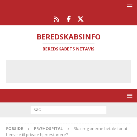
BEREDSKABSINFO
BEREDSKABETS NETAVIS
FORSIDE
PRÆHOSPITAL
Skal regionerne betale for at
henvise til private hjertestartere?