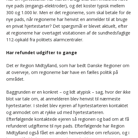
nye pads (engangs-elektroder), og det koster typisk mellem
300 og 1.000 kr. Men er det regionerne, som skal betale for de
nye pads, når regionerne har henvist en anmelder til at bruge
en privat hjertestarter? Det spørgsmål er blevet aktuelt, efter
at regionerne har overtaget visitationen af de sundhedsfaglige
112-opkald fra politiets alarmcentraler.
Har refundet udgifter to gange
Det er Region Midtjylland, som har bedt Danske Regioner om
at overveje, om regionerne bør have en fælles politik på
området.
Baggrunden er en konkret – og lidt atypisk – sag, hvor der ikke
blot var tale om, at anmelderen blev henvist til nærmeste
hjertestarter. I stedet blev ejeren af hjertestarteren kontaktet
og anmodet om at rykke ud med hjertestarteren.
Efterfølgende kontaktede ejeren så regionen og bad om at få
refunderet udgifterne til nye pads. Efterfølgende har Region
Midtjylland også fået en anden henvendelse om refusion, og i