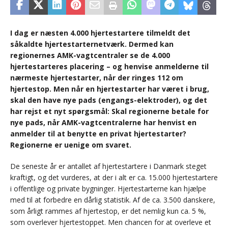
I dag er næsten 4.000 hjertestartere tilmeldt det
såkaldte hjertestarternetværk. Dermed kan
regionernes AMK-vagtcentraler se de 4.000
hjertestarteres placering – og henvise anmelderne til
nærmeste hjertestarter, når der ringes 112 om
hjertestop. Men når en hjertestarter har været i brug,
skal den have nye pads (engangs-elektroder), og det
har rejst et nyt spørgsmål: Skal regionerne betale for
nye pads, når AMK-vagtcentralerne har henvist en
anmelder til at benytte en privat hjertestarter?
Regionerne er uenige om svaret.
De seneste år er antallet af hjertestartere i Danmark steget
kraftigt, og det vurderes, at der i alt er ca. 15.000 hjertestartere
i offentlige og private bygninger. Hjertestarterne kan hjælpe
med til at forbedre en dårlig statistik. Af de ca. 3.500 danskere,
som årligt rammes af hjertestop, er det nemlig kun ca. 5 %,
som overlever hjertestoppet. Men chancen for at overleve et