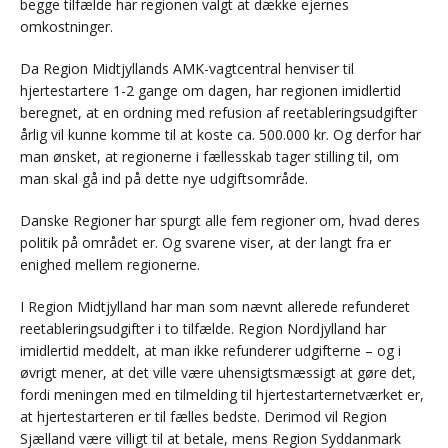
begge tilfælde har regionen valgt at dække ejernes
omkostninger.
Da Region Midtjyllands AMK-vagtcentral henviser til
hjertestartere 1-2 gange om dagen, har regionen imidlertid
beregnet, at en ordning med refusion af reetableringsudgifter
årlig vil kunne komme til at koste ca. 500.000 kr. Og derfor har
man ønsket, at regionerne i fællesskab tager stilling til, om
man skal gå ind på dette nye udgiftsområde.
Danske Regioner har spurgt alle fem regioner om, hvad deres
politik på området er. Og svarene viser, at der langt fra er
enighed mellem regionerne.
I Region Midtjylland har man som nævnt allerede refunderet
reetableringsudgifter i to tilfælde. Region Nordjylland har
imidlertid meddelt, at man ikke refunderer udgifterne – og i
øvrigt mener, at det ville være uhensigtsmæssigt at gøre det,
fordi meningen med en tilmelding til hjertestarternetværket er,
at hjertestarteren er til fælles bedste. Derimod vil Region
Sjælland være villigt til at betale, mens Region Syddanmark