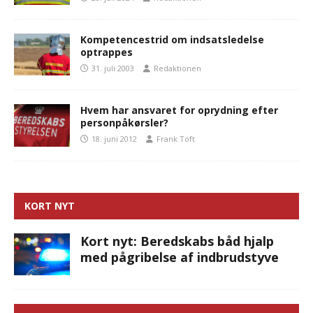
Kompetencestrid om indsatsledelse
optrappes
31. juli 2003
Redaktionen
Hvem har ansvaret for oprydning efter
personpåkørsler?
18. juni 2012
Frank Toft
KORT NYT
Kort nyt: Beredskabs båd hjalp
med pågribelse af indbrudstyve