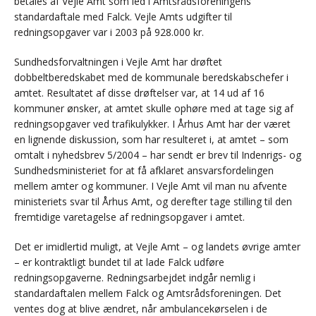
betales af Vejle Amt som led i Amtsrådsforeningens
standardaftale med Falck. Vejle Amts udgifter til
redningsopgaver var i 2003 på 928.000 kr.
Sundhedsforvaltningen i Vejle Amt har drøftet
dobbeltberedskabet med de kommunale beredskabschefer i
amtet. Resultatet af disse drøftelser var, at 14 ud af 16
kommuner ønsker, at amtet skulle ophøre med at tage sig af
redningsopgaver ved trafikulykker. I Århus Amt har der været
en lignende diskussion, som har resulteret i, at amtet – som
omtalt i nyhedsbrev 5/2004 – har sendt er brev til Indenrigs- og
Sundhedsministeriet for at få afklaret ansvarsfordelingen
mellem amter og kommuner. I Vejle Amt vil man nu afvente
ministeriets svar til Århus Amt, og derefter tage stilling til den
fremtidige varetagelse af redningsopgaver i amtet.
Det er imidlertid muligt, at Vejle Amt – og landets øvrige amter
– er kontraktligt bundet til at lade Falck udføre
redningsopgaverne. Redningsarbejdet indgår nemlig i
standardaftalen mellem Falck og Amtsrådsforeningen. Det
ventes dog at blive ændret, når ambulancekørselen i de