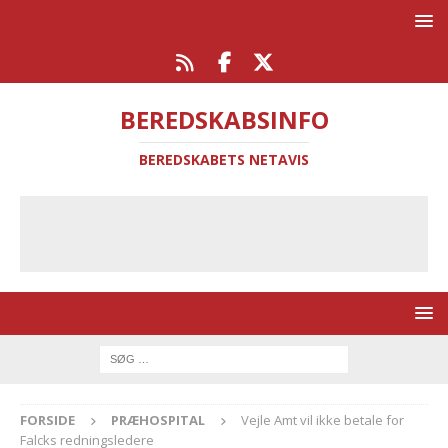
BEREDSKABSINFO
BEREDSKABETS NETAVIS
FORSIDE
PRÆHOSPITAL
Vejle Amt vil ikke betale for
Falcks redningsledere