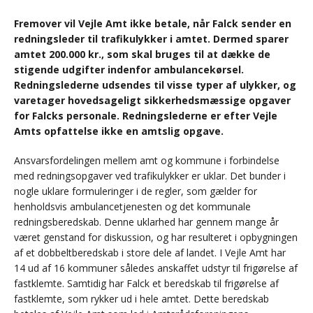
Fremover vil Vejle Amt ikke betale, når Falck sender en
redningsleder til trafikulykker i amtet. Dermed sparer
amtet 200.000 kr., som skal bruges til at dække de
stigende udgifter indenfor ambulancekørsel.
Redningslederne udsendes til visse typer af ulykker, og
varetager hovedsageligt sikkerhedsmæssige opgaver
for Falcks personale. Redningslederne er efter Vejle
Amts opfattelse ikke en amtslig opgave.
Ansvarsfordelingen mellem amt og kommune i forbindelse
med redningsopgaver ved trafikulykker er uklar. Det bunder i
nogle uklare formuleringer i de regler, som gælder for
henholdsvis ambulancetjenesten og det kommunale
redningsberedskab. Denne uklarhed har gennem mange år
været genstand for diskussion, og har resulteret i opbygningen
af et dobbeltberedskab i store dele af landet. I Vejle Amt har
14 ud af 16 kommuner således anskaffet udstyr til frigørelse af
fastklemte. Samtidig har Falck et beredskab til frigørelse af
fastklemte, som rykker ud i hele amtet. Dette beredskab