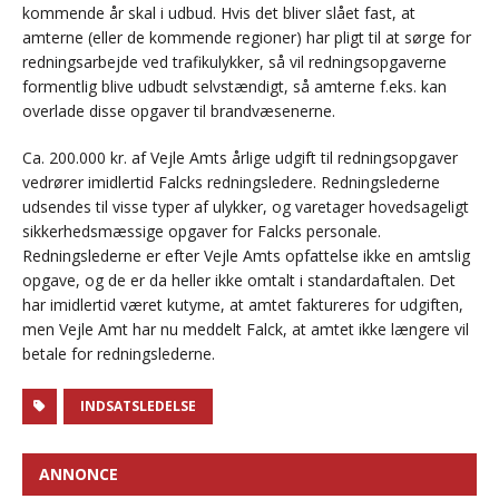
kommende år skal i udbud. Hvis det bliver slået fast, at
amterne (eller de kommende regioner) har pligt til at sørge for
redningsarbejde ved trafikulykker, så vil redningsopgaverne
formentlig blive udbudt selvstændigt, så amterne f.eks. kan
overlade disse opgaver til brandvæsenerne.
Ca. 200.000 kr. af Vejle Amts årlige udgift til redningsopgaver
vedrører imidlertid Falcks redningsledere. Redningslederne
udsendes til visse typer af ulykker, og varetager hovedsageligt
sikkerhedsmæssige opgaver for Falcks personale.
Redningslederne er efter Vejle Amts opfattelse ikke en amtslig
opgave, og de er da heller ikke omtalt i standardaftalen. Det
har imidlertid været kutyme, at amtet faktureres for udgiften,
men Vejle Amt har nu meddelt Falck, at amtet ikke længere vil
betale for redningslederne.
INDSATSLEDELSE
ANNONCE