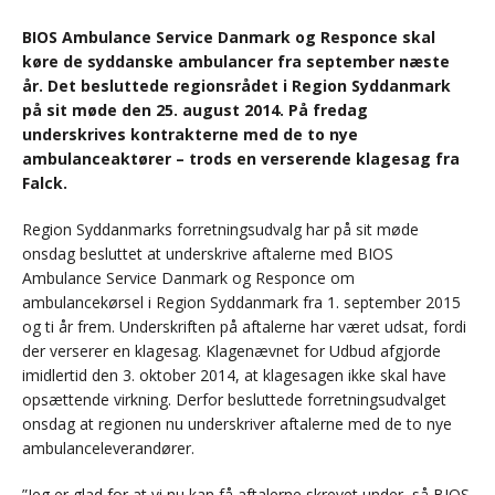
BIOS Ambulance Service Danmark og Responce skal
køre de syddanske ambulancer fra september næste
år. Det besluttede regionsrådet i Region Syddanmark
på sit møde den 25. august 2014. På fredag
underskrives kontrakterne med de to nye
ambulanceaktører – trods en verserende klagesag fra
Falck.
Region Syddanmarks forretningsudvalg har på sit møde
onsdag besluttet at underskrive aftalerne med BIOS
Ambulance Service Danmark og Responce om
ambulancekørsel i Region Syddanmark fra 1. september 2015
og ti år frem. Underskriften på aftalerne har været udsat, fordi
der verserer en klagesag. Klagenævnet for Udbud afgjorde
imidlertid den 3. oktober 2014, at klagesagen ikke skal have
opsættende virkning. Derfor besluttede forretningsudvalget
onsdag at regionen nu underskriver aftalerne med de to nye
ambulanceleverandører.
”Jeg er glad for at vi nu kan få aftalerne skrevet under, så BIOS