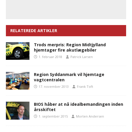
RELATEREDE ARTIKLER
Trods merpris: Region Midtjylland
hjemtager fire akutlægebiler
1. februar 2018
Patrick Larsen
Region Syddanmark vil hjemtage
vagtcentralen
17. november 2013
Frank Toft
BIOS håber at nå idealbemandingen inden
årsskiftet
1. september 2015
Morten Andersen