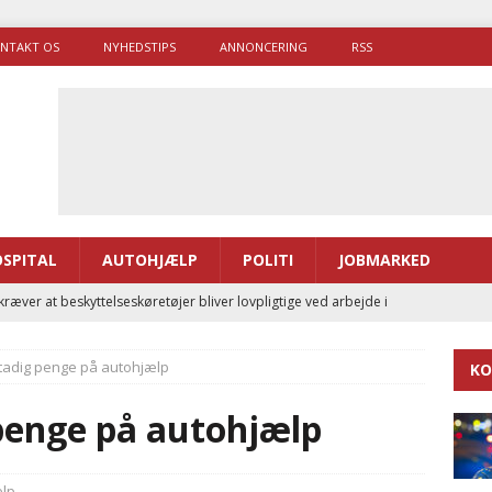
NTAKT OS
NYHEDSTIPS
ANNONCERING
RSS
SPITAL
AUTOHJÆLP
POLITI
JOBMARKED
ræver at beskyttelseskøretøjer bliver lovpligtige ved arbejde i
tadig penge på autohjælp
KO
enernes gennemsnitlige responstid steg med 9 sekunder i 2025
penge på autohjælp
 Udløb af sygetransporttilladelser kan sende 400.000 kørsler over
ITAL
ælp