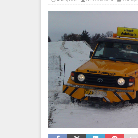
[ 5. august 2026 ]
Ny ambul
[ 8. august 2026 ]
Klagenæv
tilbudsfristen
PRÆHOSPI