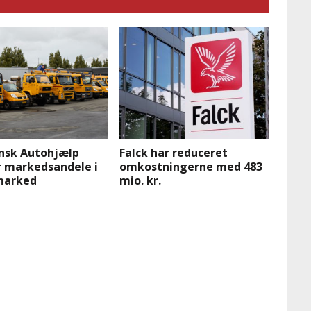
nsk Autohjælp
Falck har reduceret
r markedsandele i
omkostningerne med 483
marked
mio. kr.