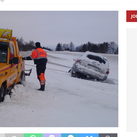
ance og el-sygetransportvogn til Samsø
PRÆHOSPITAL
JO
n: Tilbud på patienttransport kunne ikke ændres efter
TAL