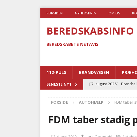
FORSIDEN
NYHEDSBREV
OM OS
KO
BEREDSKABSINFO
BEREDSKABETS NETAVIS
112-PULS
BRANDVÆSEN
PRÆHO
[ 7. august 2026 ]
Branche k
SENESTE NYT
nødsporet
AUTOHJÆLP
FORSIDE
AUTOHJÆLP
FDM taber s
[ 6. august 2026 ]
Brandvæs
BRANDVÆSEN
FDM taber stadig 
[ 5. august 2026 ]
Advarer:
i det offentlige
PRÆHOSP
4. maj 2012
Lars Grøndahl
Autohj