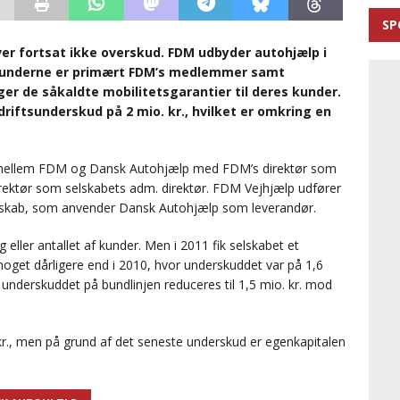
SP
ver fortsat ikke overskud. FDM udbyder autohjælp i
kunderne er primært FDM’s medlemmer samt
ger de såkaldte mobilitetsgarantier til deres kunder.
driftsunderskud på 2 mio. kr., hvilket er omkring en
e mellem FDM og Dansk Autohjælp med FDM’s direktør som
ektør som selskabets adm. direktør. FDM Vejhjælp udfører
selskab, som anvender Dansk Autohjælp som leverandør.
ller antallet af kunder. Men i 2011 fik selskabet et
r noget dårligere end i 2010, hvor underskuddet var på 1,6
 underskuddet på bundlinjen reduceres til 1,5 mio. kr. mod
kr., men på grund af det seneste underskud er egenkapitalen