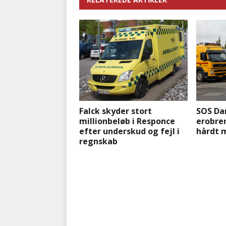
Falck skyder stort
SOS Da
millionbeløb i Responce
erobre
efter underskud og fejl i
hårdt 
regnskab