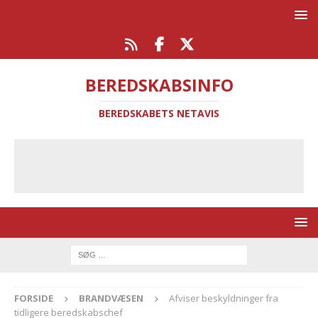
BEREDSKABSINFO
BEREDSKABETS NETAVIS
FORSIDE
BRANDVÆSEN
Afviser beskyldninger fra
tidligere beredskabschef