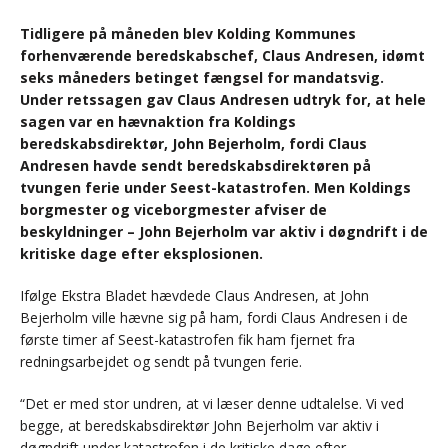
Tidligere på måneden blev Kolding Kommunes
forhenværende beredskabschef, Claus Andresen, idømt
seks måneders betinget fængsel for mandatsvig.
Under retssagen gav Claus Andresen udtryk for, at hele
sagen var en hævnaktion fra Koldings
beredskabsdirektør, John Bejerholm, fordi Claus
Andresen havde sendt beredskabsdirektøren på
tvungen ferie under Seest-katastrofen. Men Koldings
borgmester og viceborgmester afviser de
beskyldninger – John Bejerholm var aktiv i døgndrift i de
kritiske dage efter eksplosionen.
Ifølge Ekstra Bladet hævdede Claus Andresen, at John
Bejerholm ville hævne sig på ham, fordi Claus Andresen i de
første timer af Seest-katastrofen fik ham fjernet fra
redningsarbejdet og sendt på tvungen ferie.
“Det er med stor undren, at vi læser denne udtalelse. Vi ved
begge, at beredskabsdirektør John Bejerholm var aktiv i
døgndrift under katastrofen i de kritiske dage efter