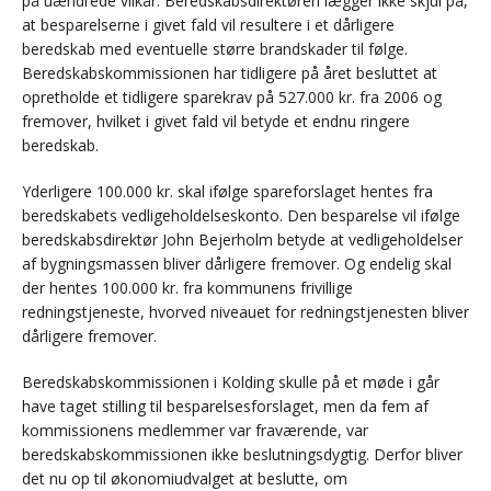
på uændrede vilkår. Beredskabsdirektøren lægger ikke skjul på,
at besparelserne i givet fald vil resultere i et dårligere
beredskab med eventuelle større brandskader til følge.
Beredskabskommissionen har tidligere på året besluttet at
opretholde et tidligere sparekrav på 527.000 kr. fra 2006 og
fremover, hvilket i givet fald vil betyde et endnu ringere
beredskab.
Yderligere 100.000 kr. skal ifølge spareforslaget hentes fra
beredskabets vedligeholdelseskonto. Den besparelse vil ifølge
beredskabsdirektør John Bejerholm betyde at vedligeholdelser
af bygningsmassen bliver dårligere fremover. Og endelig skal
der hentes 100.000 kr. fra kommunens frivillige
redningstjeneste, hvorved niveauet for redningstjenesten bliver
dårligere fremover.
Beredskabskommissionen i Kolding skulle på et møde i går
have taget stilling til besparelsesforslaget, men da fem af
kommissionens medlemmer var fraværende, var
beredskabskommissionen ikke beslutningsdygtig. Derfor bliver
det nu op til økonomiudvalget at beslutte, om