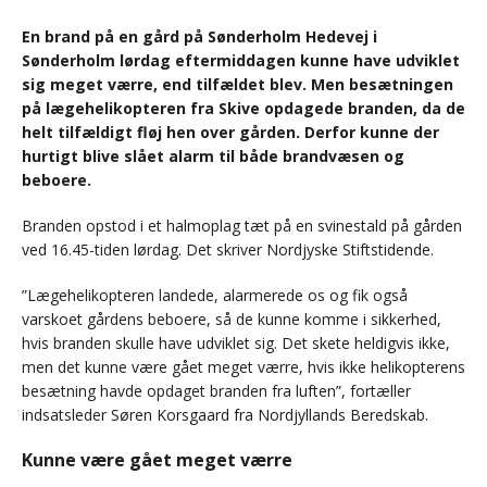
En brand på en gård på Sønderholm Hedevej i
Sønderholm lørdag eftermiddagen kunne have udviklet
sig meget værre, end tilfældet blev. Men besætningen
på lægehelikopteren fra Skive opdagede branden, da de
helt tilfældigt fløj hen over gården. Derfor kunne der
hurtigt blive slået alarm til både brandvæsen og
beboere.
Branden opstod i et halmoplag tæt på en svinestald på gården
ved 16.45-tiden lørdag. Det skriver Nordjyske Stiftstidende.
”Lægehelikopteren landede, alarmerede os og fik også
varskoet gårdens beboere, så de kunne komme i sikkerhed,
hvis branden skulle have udviklet sig. Det skete heldigvis ikke,
men det kunne være gået meget værre, hvis ikke helikopterens
besætning havde opdaget branden fra luften”, fortæller
indsatsleder Søren Korsgaard fra Nordjyllands Beredskab.
Kunne være gået meget værre