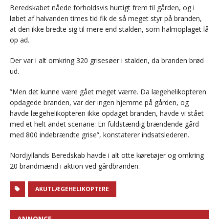
Beredskabet nåede forholdsvis hurtigt frem til gården, og i
løbet af halvanden times tid fik de så meget styr på branden,
at den ikke bredte sig til mere end stalden, som halmoplaget lå
op ad.
Der var i alt omkring 320 grisesøer i stalden, da branden brød
ud.
”Men det kunne være gået meget værre. Da lægehelikopteren
opdagede branden, var der ingen hjemme på gården, og
havde lægehelikopteren ikke opdaget branden, havde vi stået
med et helt andet scenarie: En fuldstændig brændende gård
med 800 indebrændte grise”, konstaterer indsatslederen.
Nordjyllands Beredskab havde i alt otte køretøjer og omkring
20 brandmænd i aktion ved gårdbranden.
AKUTLÆGEHELIKOPTERE
ANNONCE