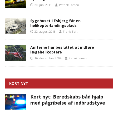
20. juni 2019
Patrick Larsen
Sygehuset i Esbjerg får en
helikopterlandingsplads
22. august 2018
Frank Toft
Amterne har besluttet at indføre
lægehelikoptere
16. december 2004
Redaktionen
KORT NYT
Kort nyt: Beredskabs båd hjalp
med pågribelse af indbrudstyve