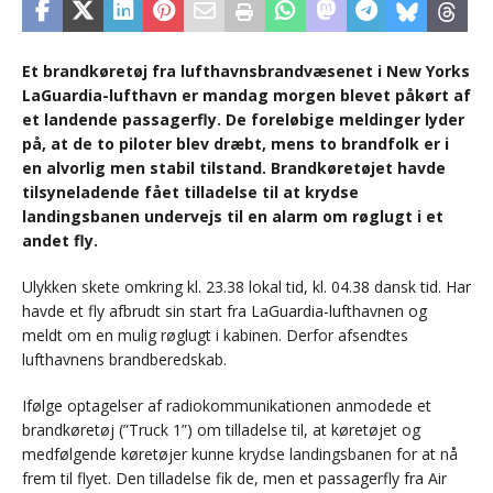
Et brandkøretøj fra lufthavnsbrandvæsenet i New Yorks
LaGuardia-lufthavn er mandag morgen blevet påkørt af
et landende passagerfly. De foreløbige meldinger lyder
på, at de to piloter blev dræbt, mens to brandfolk er i
en alvorlig men stabil tilstand. Brandkøretøjet havde
tilsyneladende fået tilladelse til at krydse
landingsbanen undervejs til en alarm om røglugt i et
andet fly.
Ulykken skete omkring kl. 23.38 lokal tid, kl. 04.38 dansk tid. Har
havde et fly afbrudt sin start fra LaGuardia-lufthavnen og
meldt om en mulig røglugt i kabinen. Derfor afsendtes
lufthavnens brandberedskab.
Ifølge optagelser af radiokommunikationen anmodede et
brandkøretøj (”Truck 1”) om tilladelse til, at køretøjet og
medfølgende køretøjer kunne krydse landingsbanen for at nå
frem til flyet. Den tilladelse fik de, men et passagerfly fra Air