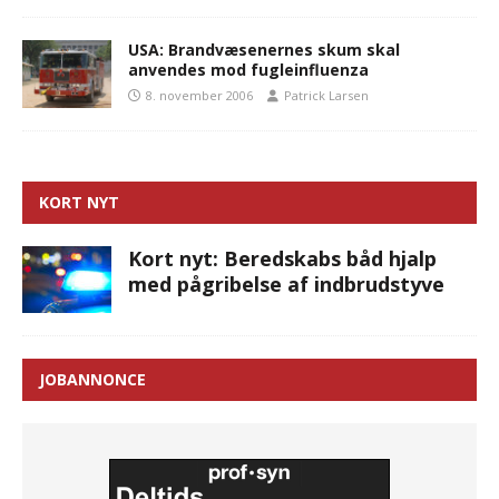
USA: Brandvæsenernes skum skal
anvendes mod fugleinfluenza
8. november 2006
Patrick Larsen
KORT NYT
Kort nyt: Beredskabs båd hjalp
med pågribelse af indbrudstyve
JOBANNONCE