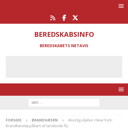
BEREDSKABSINFO
BEREDSKABETS NETAVIS
FORSIDE
BRANDVÆSEN
Alvorlig ulykke i New York:
Brandkøretøj påkørt af landende fly