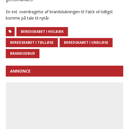
En evt. overdragelse af brandslukningen til Falck vil tidligst
komme på tale til nytår.
BEREDSKABET I HOLBÆK
BEREDSKABET I TØLLØSE
BEREDSKABET I UNDLØSE
BRANDUDBUD
ANNONCE