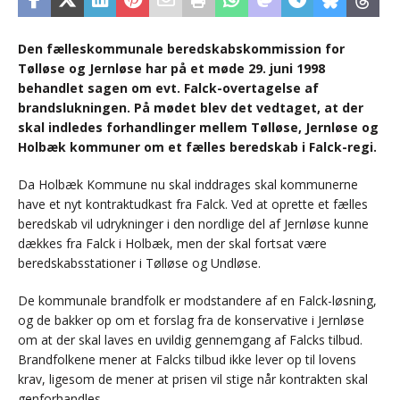
Den fælleskommunale beredskabskommission for
Tølløse og Jernløse har på et møde 29. juni 1998
behandlet sagen om evt. Falck-overtagelse af
brandslukningen. På mødet blev det vedtaget, at der
skal indledes forhandlinger mellem Tølløse, Jernløse og
Holbæk kommuner om et fælles beredskab i Falck-regi.
Da Holbæk Kommune nu skal inddrages skal kommunerne
have et nyt kontraktudkast fra Falck. Ved at oprette et fælles
beredskab vil udrykninger i den nordlige del af Jernløse kunne
dækkes fra Falck i Holbæk, men der skal fortsat være
beredskabsstationer i Tølløse og Undløse.
De kommunale brandfolk er modstandere af en Falck-løsning,
og de bakker op om et forslag fra de konservative i Jernløse
om at der skal laves en uvildig gennemgang af Falcks tilbud.
Brandfolkene mener at Falcks tilbud ikke lever op til lovens
krav, ligesom de mener at prisen vil stige når kontrakten skal
genforhandles.