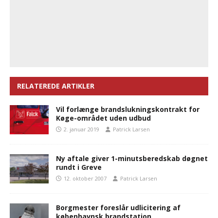
RELATEREDE ARTIKLER
Vil forlænge brandslukningskontrakt for
Køge-området uden udbud
2. januar 2019
Patrick Larsen
Ny aftale giver 1-minutsberedskab døgnet
rundt i Greve
12. oktober 2007
Patrick Larsen
Borgmester foreslår udlicitering af
københavnsk brandstation