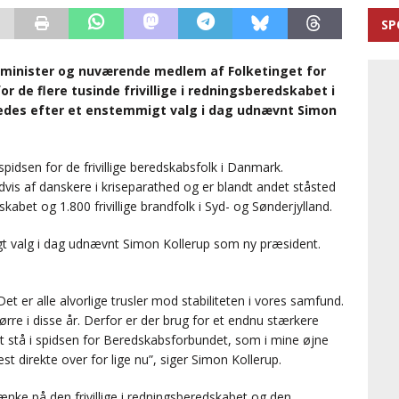
SP
rvsminister og nuværende medlem af Folketinget for
r de flere tusinde frivillige i redningsberedskabet i
edes efter et enstemmigt valg i dag udnævnt Simon
pidsen for de frivillige beredskabsfolk i Danmark.
vis af danskere i kriseparathed og er blandt andet ståsted
skabet og 1.800 frivillige brandfolk i Syd- og Sønderjylland.
t valg i dag udnævnt Simon Kollerup som ny præsident.
Det er alle alvorlige trusler mod stabiliteten i vores samfund.
ørre i disse år. Derfor er der brug for et endnu stærkere
t stå i spidsen for Beredskabsforbundet, som i mine øjne
t direkte over for lige nu”, siger Simon Kollerup.
nke på den frivillige i redningsberedskabet og den