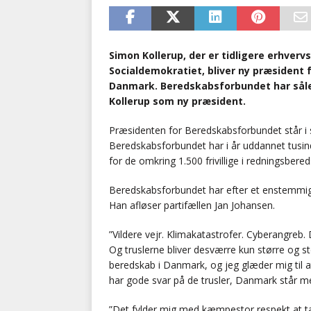
Simon Kollerup, der er tidligere erhve
Socialdemokratiet, bliver ny præsident fo
Danmark. Beredskabsforbundet har sål
Kollerup som ny præsident.
Præsidenten for Beredskabsforbundet står i s
Beredskabsforbundet har i år uddannet tusind
for de omkring 1.500 frivillige i redningsbered
Beredskabsforbundet har efter et enstemmig
Han afløser partifællen Jan Johansen.
”Vildere vejr. Klimakatastrofer. Cyberangreb. 
Og truslerne bliver desværre kun større og st
beredskab i Danmark, og jeg glæder mig til a
har gode svar på de trusler, Danmark står mes
”Det fylder mig med kæmpestor respekt at tæ