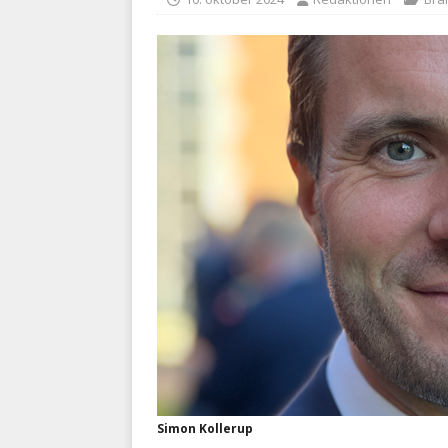
BRANDVÆSEN
[ 7. august 2026 ]
Branche k
nødsporet
AUTOHJÆLP
Simon Kollerup