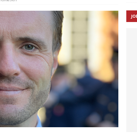
JO
ræver at beskyttelseskøretøjer bliver lovpligtige ved arbejde i