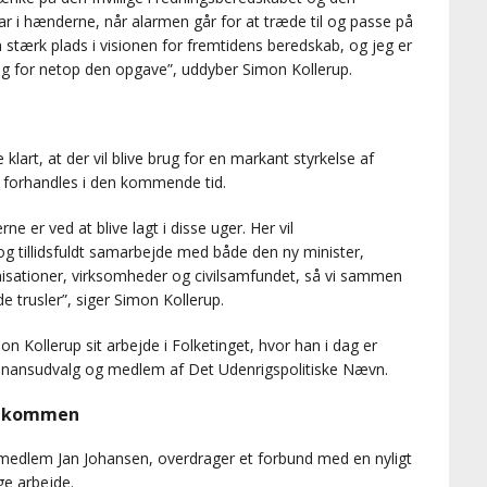
r i hænderne, når alarmen går for at træde til og passe på
 stærk plads i visionen for fremtidens beredskab, og jeg er
g for netop den opgave”, uddyber Simon Kollerup.
klart, at der vil blive brug for en markant styrkelse af
l forhandles i den kommende tid.
er ved at blive lagt i disse uger. Her vil
og tillidsfuldt samarbejde med både den ny minister,
nisationer, virksomheder og civilsamfundet, så vi sammen
 trusler”, siger Simon Kollerup.
n Kollerup sit arbejde i Folketinget, hvor han i dag er
Finansudvalg og medlem af Det Udenrigspolitiske Nævn.
velkommen
smedlem Jan Johansen, overdrager et forbund med en nyligt
ge arbejde.