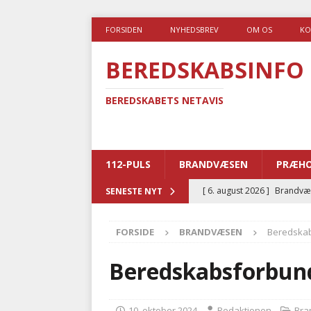
FORSIDEN
NYHEDSBREV
OM OS
KO
BEREDSKABSINFO
BEREDSKABETS NETAVIS
112-PULS
BRANDVÆSEN
PRÆHO
[ 6. august 2026 ]
Brandvæs
SENESTE NYT
BRANDVÆSEN
FORSIDE
BRANDVÆSEN
Beredskab
[ 5. august 2026 ]
Advarer:
i det offentlige
PRÆHOSP
Beredskabsforbund
[ 5. august 2026 ]
Ny ambul
[ 4. august 2026 ]
Brandvæs
10. oktober 2024
Redaktionen
Bra