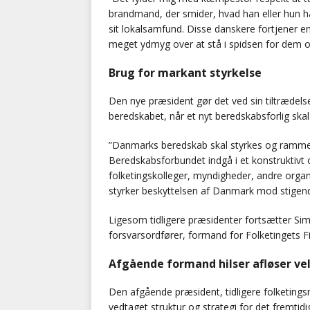
brandmand, der smider, hvad han eller hun ha
sit lokalsamfund. Disse danskere fortjener en
meget ydmyg over at stå i spidsen for dem o
Brug for markant styrkelse
Den nye præsident gør det ved sin tiltrædelse 
beredskabet, når et nyt beredskabsforlig ska
”Danmarks beredskab skal styrkes og rammerne 
Beredskabsforbundet indgå i et konstruktivt 
folketingskolleger, myndigheder, andre orga
styrker beskyttelsen af Danmark mod stigende
Ligesom tidligere præsidenter fortsætter Simo
forsvarsordfører, formand for Folketingets 
Afgående formand hilser afløser 
Den afgående præsident, tidligere folketing
vedtaget struktur og strategi for det fremtidi