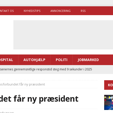
NTAKT OS
NYHEDSTIPS
ANNONCERING
RSS
SPITAL
AUTOHJÆLP
POLITI
JOBMARKED
enernes gennemsnitlige responstid steg med 9 sekunder i 2025
sforbundet får ny præsident
KO
 Udløb af sygetransporttilladelser kan sende 400.000 kørsler over
ITAL
et får ny præsident
ance og el-sygetransportvogn til Samsø
PRÆHOSPITAL
enerne brugte lidt længere tid på at komme af sted i 2025
ndvæsen