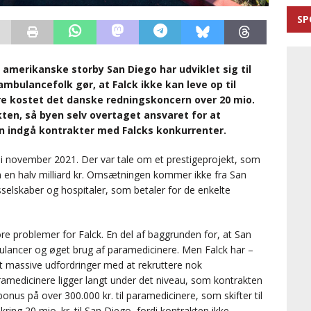
SP
erikanske storby San Diego har udviklet sig til
ambulancefolk gør, at Falck ikke kan leve op til
ere kostet det danske redningskoncern over 20 mio.
kten, så byen selv overtaget ansvaret for at
n indgå kontrakter med Falcks konkurrenter.
i november 2021. Der var tale om et prestigeprojekt, som
n en halv milliard kr. Omsætningen kommer ikke fra San
gsselskaber og hospitaler, som betaler for de enkelte
tore problemer for Falck. En del af baggrunden for, at San
bulancer og øget brug af paramedicinere. Men Falck har –
 massive udfordringer med at rekruttere nok
medicinere ligger langt under det niveau, som kontrakten
bonus på over 300.000 kr. til paramedicinere, som skifter til
kring 20 mio. kr. til San Diego, fordi kontrakten ikke