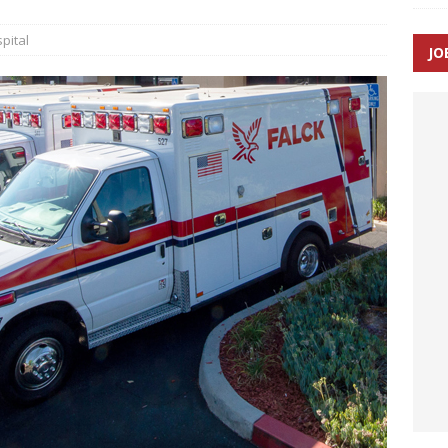
pital
JO
ræver at beskyttelseskøretøjer bliver lovpligtige ved arbejde i