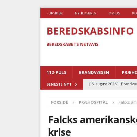
FORSIDEN
NYHEDSBREV
OM OS
KO
BEREDSKABSINFO
BEREDSKABETS NETAVIS
112-PULS
BRANDVÆSEN
PRÆHO
[ 6. august 2026 ]
Brandvæs
SENESTE NYT
BRANDVÆSEN
FORSIDE
PRÆHOSPITAL
Falcks am
[ 5. august 2026 ]
Advarer:
i det offentlige
PRÆHOSP
Falcks amerikanske
[ 5. august 2026 ]
Ny ambul
krise
[ 4. august 2026 ]
Brandvæs