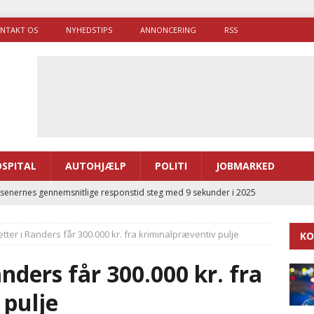
NTAKT OS
NYHEDSTIPS
ANNONCERING
RSS
SPITAL
AUTOHJÆLP
POLITI
JOBMARKED
enernes gennemsnitlige responstid steg med 9 sekunder i 2025
ter i Randers får 300.000 kr. fra kriminalpræventiv pulje
KO
 Udløb af sygetransporttilladelser kan sende 400.000 kørsler over
ITAL
nders får 300.000 kr. fra
ance og el-sygetransportvogn til Samsø
PRÆHOSPITAL
 pulje
enerne brugte lidt længere tid på at komme af sted i 2025