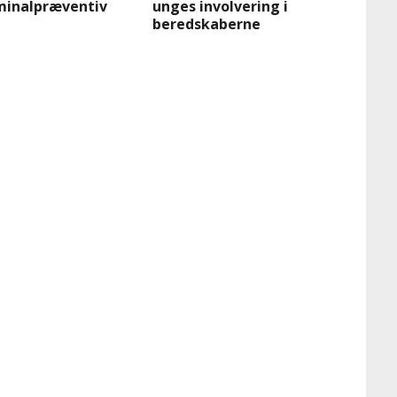
iminalpræventiv
unges involvering i
beredskaberne