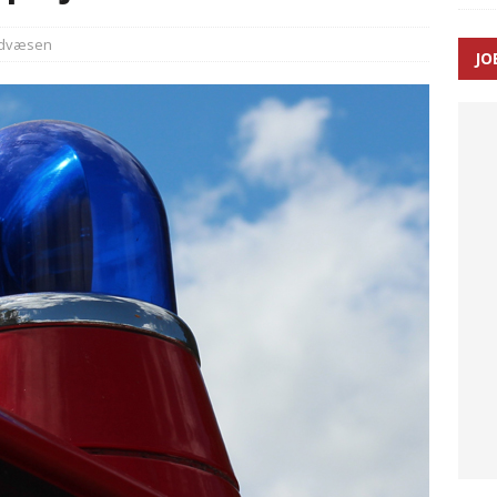
dvæsen
JO
ræver at beskyttelseskøretøjer bliver lovpligtige ved arbejde i