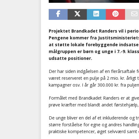
Projektet Brandkadet Randers vil i perio
Pengene kommer fra Justitsministeriets 
at støtte lokale forebyggende indsatser 
målgruppen er børn og unge i 7.-9. klas
udsatte positioner.
Der har siden indgåelsen af en flerårsaftale
været reserveret en pulje på 2 mio. kr. årligt 
kampagner osv. I år går 300.000 kr. fra pulje
Formålet med Brandkadet Randers er at give
prøve kræfter med blandt andet førstehjæl
De unge bliver en del af et inkluderende og t
større forståelse for egne og andres handli
praktiske kompetencer, øget selvværd samt e