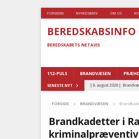
FORSIDEN
NYHEDSBREV
OM OS
KO
BEREDSKABSINFO
BEREDSKABETS NETAVIS
112-PULS
BRANDVÆSEN
PRÆHO
[ 6. august 2026 ]
Brandvæs
SENESTE NYT
BRANDVÆSEN
FORSIDE
BRANDVÆSEN
Brandkadet
[ 5. august 2026 ]
Advarer:
i det offentlige
PRÆHOSP
Brandkadetter i Ra
[ 5. august 2026 ]
Ny ambul
kriminalpræventiv
[ 4. august 2026 ]
Brandvæs