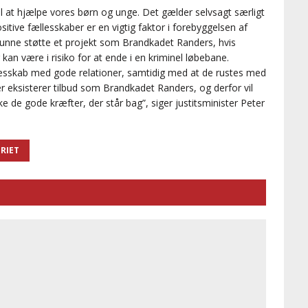
il at hjælpe vores børn og unge. Det gælder selvsagt særligt
sitive fællesskaber er en vigtig faktor i forebyggelsen af
t kunne støtte et projekt som Brandkadet Randers, hvis
an være i risiko for at ende i en kriminel løbebane.
llesskab med gode relationer, samtidig med at de rustes med
er eksisterer tilbud som Brandkadet Randers, og derfor vil
e de gode kræfter, der står bag”, siger justitsminister Peter
ERIET