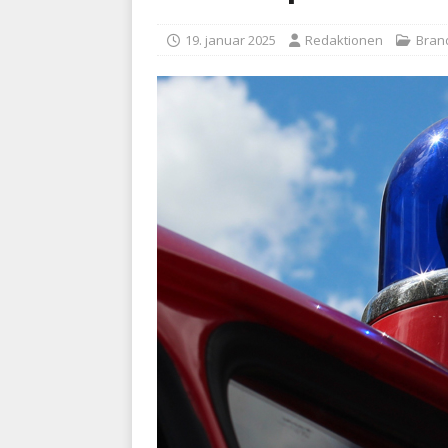
BRANDVÆSEN
19. januar 2025
Redaktionen
Bran
[ 7. august 2026 ]
Branche k
nødsporet
AUTOHJÆLP