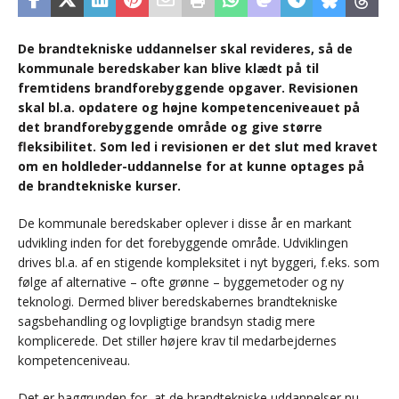
De brandtekniske uddannelser skal revideres, så de
kommunale beredskaber kan blive klædt på til
fremtidens brandforebyggende opgaver. Revisionen
skal bl.a. opdatere og højne kompetenceniveauet på
det brandforebyggende område og give større
fleksibilitet. Som led i revisionen er det slut med kravet
om en holdleder-uddannelse for at kunne optages på
de brandtekniske kurser.
De kommunale beredskaber oplever i disse år en markant
udvikling inden for det forebyggende område. Udviklingen
drives bl.a. af en stigende kompleksitet i nyt byggeri, f.eks. som
følge af alternative – ofte grønne – byggemetoder og ny
teknologi. Dermed bliver beredskabernes brandtekniske
sagsbehandling og lovpligtige brandsyn stadig mere
komplicerede. Det stiller højere krav til medarbejdernes
kompetenceniveau.
Det er baggrunden for, at de brandtekniske uddannelser nu