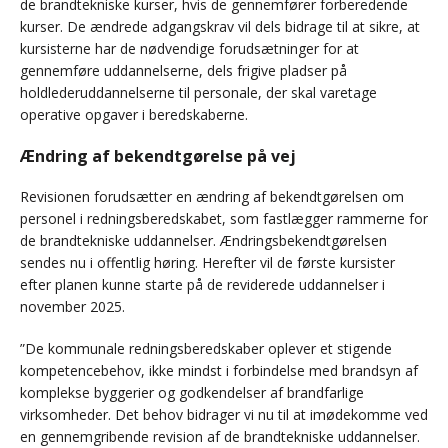
de brandtekniske kurser, hvis de gennemfører forberedende
kurser. De ændrede adgangskrav vil dels bidrage til at sikre, at
kursisterne har de nødvendige forudsætninger for at
gennemføre uddannelserne, dels frigive pladser på
holdlederuddannelserne til personale, der skal varetage
operative opgaver i beredskaberne.
Ændring af bekendtgørelse på vej
Revisionen forudsætter en ændring af bekendtgørelsen om
personel i redningsberedskabet, som fastlægger rammerne for
de brandtekniske uddannelser. Ændringsbekendtgørelsen
sendes nu i offentlig høring. Herefter vil de første kursister
efter planen kunne starte på de reviderede uddannelser i
november 2025.
”De kommunale redningsberedskaber oplever et stigende
kompetencebehov, ikke mindst i forbindelse med brandsyn af
komplekse byggerier og godkendelser af brandfarlige
virksomheder. Det behov bidrager vi nu til at imødekomme ved
en gennemgribende revision af de brandtekniske uddannelser.