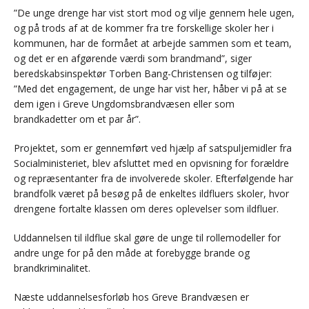
”De unge drenge har vist stort mod og vilje gennem hele ugen,
og på trods af at de kommer fra tre forskellige skoler her i
kommunen, har de formået at arbejde sammen som et team,
og det er en afgørende værdi som brandmand”, siger
beredskabsinspektør Torben Bang-Christensen og tilføjer:
”Med det engagement, de unge har vist her, håber vi på at se
dem igen i Greve Ungdomsbrandvæsen eller som
brandkadetter om et par år”.
Projektet, som er gennemført ved hjælp af satspuljemidler fra
Socialministeriet, blev afsluttet med en opvisning for forældre
og repræsentanter fra de involverede skoler. Efterfølgende har
brandfolk været på besøg på de enkeltes ildfluers skoler, hvor
drengene fortalte klassen om deres oplevelser som ildfluer.
Uddannelsen til ildflue skal gøre de unge til rollemodeller for
andre unge for på den måde at forebygge brande og
brandkriminalitet.
Næste uddannelsesforløb hos Greve Brandvæsen er