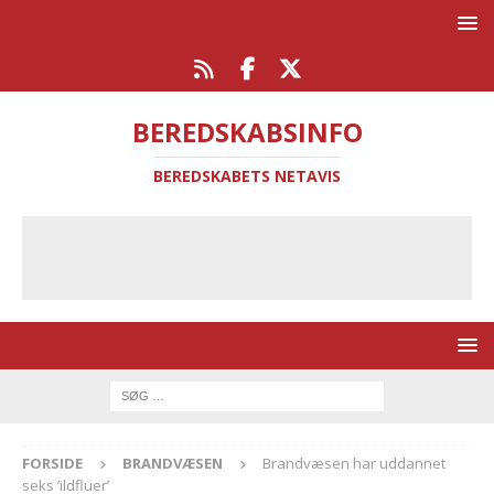
BEREDSKABSINFO
BEREDSKABETS NETAVIS
FORSIDE
BRANDVÆSEN
Brandvæsen har uddannet
seks ’ildfluer’