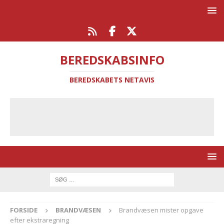
BEREDSKABSINFO
BEREDSKABETS NETAVIS
FORSIDE
BRANDVÆSEN
Brandvæsen mister opgave
efter ekstraregning