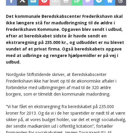
Det kommunale Beredskabscenter Frederikshavn skal
ikke længere stå for madudbringning til de ældre i
Frederikshavn Kommune. Opgaven blev sendt i udbud,
efter at beredskabet sidste år havde sendt en
ekstraregning på 235.000 kr., og udbuddet er nu blevet
vundet af et privat firma. Også beredskabets opgave
med at udbringe og rengøre hjælpemidler er på vej i
udbud.
Nordjyske Stiftstidende skriver, at Beredskabscenter
Frederikshavn ikke har levet op til de økonomiske aftaler i
forbindelse med udbringningen af mad til de 320 ældre
borgere, som er tilmeldt den kommunale madordning.
”Vi har fået en ekstraregning fra beredskabet på 235.000
kroner for 2013. Og da vi i de her sparetider er nødt til at være
sikker på, at vores budget holder, var det et enigt socialudvalg,
der sendte madkørslen ud i offentlig licitation”, fortæller
formanden for socialudvalget, Jørgen Tousgaard (S), til