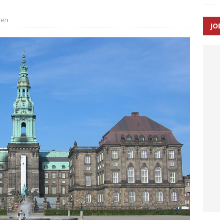
sen
JO
ræver at beskyttelseskøretøjer bliver lovpligtige ved arbejde i