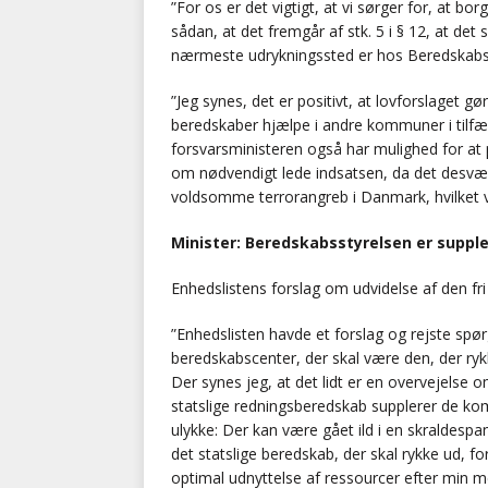
”For os er det vigtigt, at vi sørger for, at b
sådan, at det fremgår af stk. 5 i § 12, at de
nærmeste udrykningssted er hos Beredskabssty
”Jeg synes, det er positivt, at lovforslaget 
beredskaber hjælpe i andre kommuner i tilfælde
forsvarsministeren også har mulighed for at 
om nødvendigt lede indsatsen, da det desværr
voldsomme terrorangreb i Danmark, hvilket v
Minister: Beredskabsstyrelsen er supp
Enhedslistens forslag om udvidelse af den fr
”Enhedslisten havde et forslag og rejste spø
beredskabscenter, der skal være den, der rykk
Der synes jeg, at det lidt er en overvejelse o
statslige redningsberedskab supplerer de komm
ulykke: Der kan være gået ild i en skraldespa
det statslige beredskab, der skal rykke ud, for
optimal udnyttelse af ressourcer efter min m