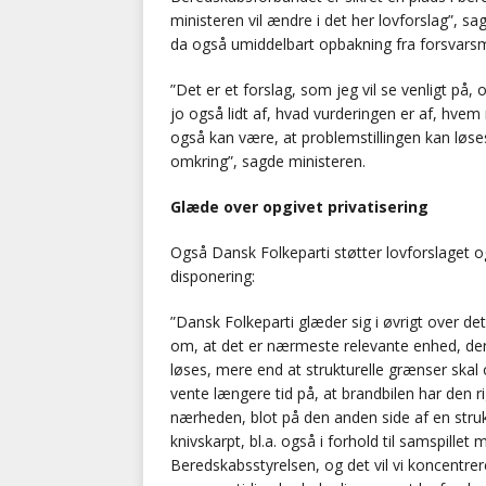
ministeren vil ændre i det her lovforslag”, s
da også umiddelbart opbakning fra forsvarsmi
”Det er et forslag, som jeg vil se venligt på
jo også lidt af, hvad vurderingen er af, hve
også kan være, at problemstillingen kan løses
omkring”, sagde ministeren.
Glæde over opgivet privatisering
Også Dansk Folkeparti støtter lovforslaget 
disponering:
”Dansk Folkeparti glæder sig i øvrigt over de
om, at det er nærmeste relevante enhed, der 
løses, mere end at strukturelle grænser skal 
vente længere tid på, at brandbilen har den rig
nærheden, blot på den anden side af en struk
knivskarpt, bl.a. også i forhold til samspil
Beredskabsstyrelsen, og det vil vi koncentre