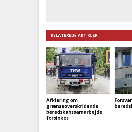
RELATEREDE ARTIKLER
Afklaring om
Forsvar
grænseoverskridende
bereds
beredskabssamarbejde
forsinkes