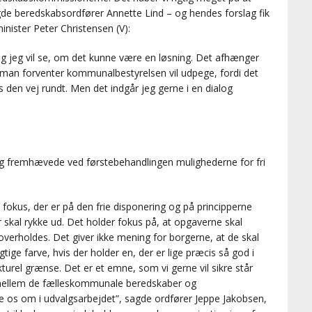
agde beredskabsordfører Annette Lind – og hendes forslag fik
nister Peter Christensen (V):
, og jeg vil se, om det kunne være en løsning. Det afhænger
m man forventer kommunalbestyrelsen vil udpege, fordi det
 den vej rundt. Men det indgår jeg gerne i en dialog
og fremhævede ved førstebehandlingen mulighederne for fri
t fokus, der er på den frie disponering og på principperne
skal rykke ud. Det holder fokus på, at opgaverne skal
overholdes. Det giver ikke mening for borgerne, at de skal
tige farve, hvis der holder en, der er lige præcis så god i
turel grænse. Det er et emne, som vi gerne vil sikre står
let mellem de fælleskommunale beredskaber og
re os om i udvalgsarbejdet”, sagde ordfører Jeppe Jakobsen,