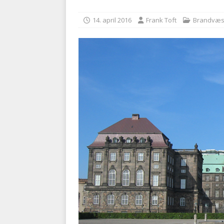
BRANDVÆSEN
14. april 2016
Frank Toft
Brandvæ
[ 7. august 2026 ]
Branche k
nødsporet
AUTOHJÆLP