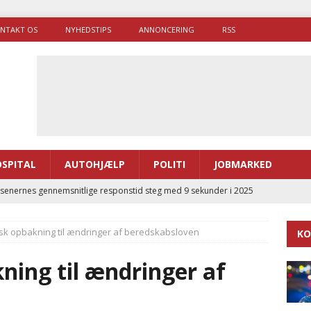
NTAKT OS
NYHEDSTIPS
ANNONCERING
RSS
SPITAL
AUTOHJÆLP
POLITI
JOBMARKED
enernes gennemsnitlige responstid steg med 9 sekunder i 2025
isk opbakning til ændringer af beredskabsloven
KO
 Udløb af sygetransporttilladelser kan sende 400.000 kørsler over
ITAL
kning til ændringer af
ance og el-sygetransportvogn til Samsø
PRÆHOSPITAL
enerne brugte lidt længere tid på at komme af sted i 2025