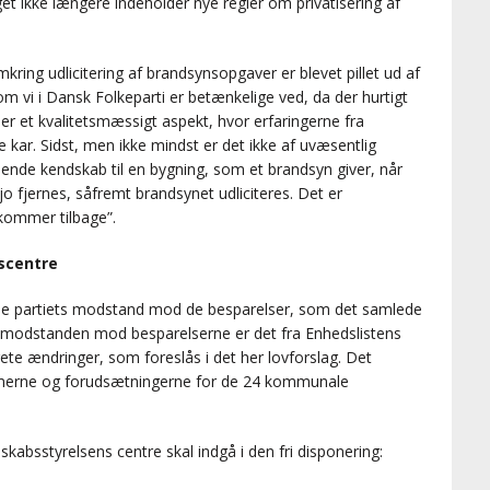
et ikke længere indeholder nye regler om privatisering af
omkring udlicitering af brandsynsopgaver er blevet pillet ud af
 vi i Dansk Folkeparti er betænkelige ved, da der hurtigt
er et kvalitetsmæssigt aspekt, hvor erfaringerne fra
ne kar. Sidst, men ikke mindst er det ikke af uvæsentlig
ende kendskab til en bygning, som et brandsyn giver, når
jo fjernes, såfremt brandsynet udliciteres. Det er
 kommer tilbage”.
scentre
ede partiets modstand mod de besparelser, som det samlede
f modstanden mod besparelserne er det fra Enhedslistens
rete ændringer, som foreslås i det her lovforslag. Det
merne og forudsætningerne for de 24 kommunale
skabsstyrelsens centre skal indgå i den fri disponering: