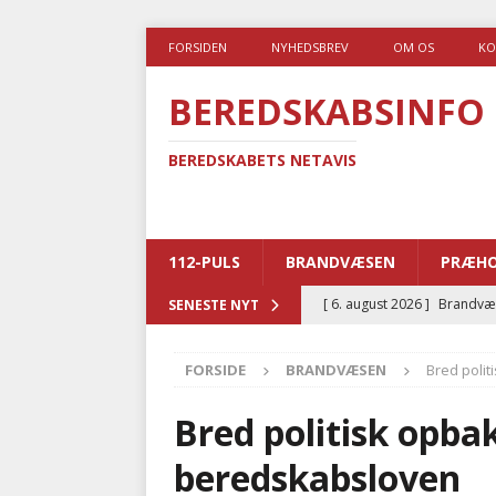
FORSIDEN
NYHEDSBREV
OM OS
KO
BEREDSKABSINFO
BEREDSKABETS NETAVIS
112-PULS
BRANDVÆSEN
PRÆHO
[ 6. august 2026 ]
Brandvæs
SENESTE NYT
BRANDVÆSEN
FORSIDE
BRANDVÆSEN
Bred polit
[ 5. august 2026 ]
Advarer:
i det offentlige
PRÆHOSP
Bred politisk opba
[ 5. august 2026 ]
Ny ambul
beredskabsloven
[ 4. august 2026 ]
Brandvæs