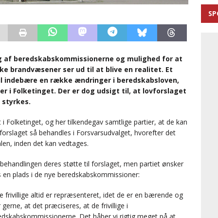
SP
g af beredskabskommissionerne og mulighed for at
 brandvæsener ser ud til at blive en realitet. Et
vil indebære en række ændringer i beredskabsloven,
 i Folketinget. Der er dog udsigt til, at lovforslaget
 styrkes.
i Folketinget, og her tilkendegav samtlige partier, at de kan
forslaget så behandles i Forsvarsudvalget, hvorefter det
len, inden det kan vedtages.
ehandlingen deres støtte til forslaget, men partiet ønsker
res en plads i de nye beredskabskommissioner:
e frivillige altid er repræsenteret, idet de er en bærende og
gerne, at det præciseres, at de frivillige i
redskabskommissionerne. Det håber vi rigtig meget på at