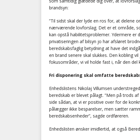
som samtidig glædede dig over, at lovforslag
brandsyn:
”Til sidst skal der lyde en ros for, at delene 
nærværende lovforslag. Det er et område, som
kan opstå habilitetsproblemer. Ydermere er d
privatiseringen af bilsyn jo har afsløret brod
beredskabsfaglig betydning at have det indgå
en brand senere skal slukkes. Den kobling vil 
fokusområder, vi vil holde fast i, når den del
Fri disponering skal omfatte beredskab
Enhedslistens Nikolaj Villumsen understreg
beredskab er blevet pålagt. ”Men på trods a
side sådan, at vi er positive over for de konk
pålægger ikke besparelser, men sætter ram
beredskabsenheder”, sagde ordføreren.
Enhedslisten ønsker imidlertid, at også Bered