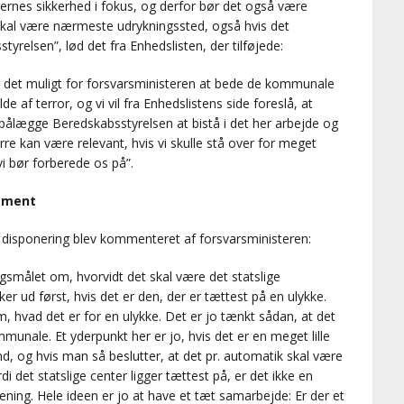
orgernes sikkerhed i fokus, og derfor bør det også være
t skal være nærmeste udrykningssted, også hvis det
relsen”, lød det fra Enhedslisten, der tilføjede:
gør det muligt for forsvarsministeren at bede de kommunale
 af terror, og vi vil fra Enhedslistens side foreslå, at
pålægge Beredskabsstyrelsen at bistå i det her arbejde og
e kan være relevant, hvis vi skulle stå over for meget
i bør forberede os på”.
lement
i disponering blev kommenteret af forsvarsministeren:
rgsmålet om, hvorvidt det skal være det statslige
er ud først, hvis det er den, der er tættest på en ulykke.
m, hvad det er for en ulykke. Det er jo tænkt sådan, at det
unale. Et yderpunkt her er jo, hvis det er en meget lille
nd, og hvis man så beslutter, at det pr. automatik skal være
di det statslige center ligger tættest på, er det ikke en
ening. Hele ideen er jo at have et tæt samarbejde: Er der et