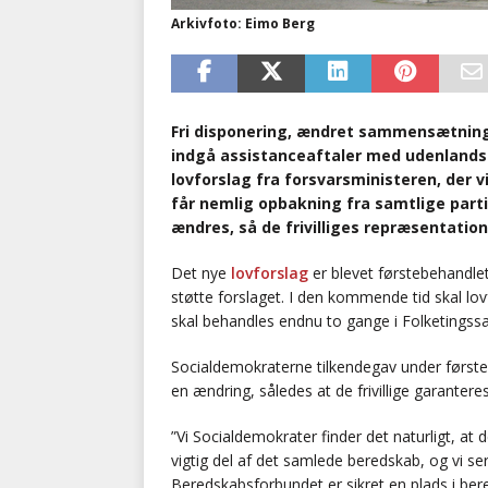
Arkivfoto: Eimo Berg
Fri disponering, ændret sammensætnin
indgå assistanceaftaler med udenlandske
lovforslag fra forsvarsministeren, der 
får nemlig opbakning fra samtlige partier
ændres, så de frivilliges repræsentation
Det nye
lovforslag
er blevet førstebehandlet 
støtte forslaget. I den kommende tid skal lov
skal behandles endnu to gange i Folketingssa
Socialdemokraterne tilkendegav under førsteb
en ændring, således at de frivillige garante
”Vi Socialdemokrater finder det naturligt, at d
vigtig del af det samlede beredskab, og vi ser 
Beredskabsforbundet er sikret en plads i be