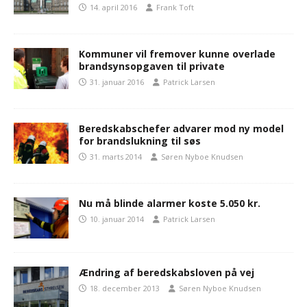
14. april 2016
Frank Toft
Kommuner vil fremover kunne overlade
brandsynsopgaven til private
31. januar 2016
Patrick Larsen
Beredskabschefer advarer mod ny model
for brandslukning til søs
31. marts 2014
Søren Nyboe Knudsen
Nu må blinde alarmer koste 5.050 kr.
10. januar 2014
Patrick Larsen
Ændring af beredskabsloven på vej
18. december 2013
Søren Nyboe Knudsen