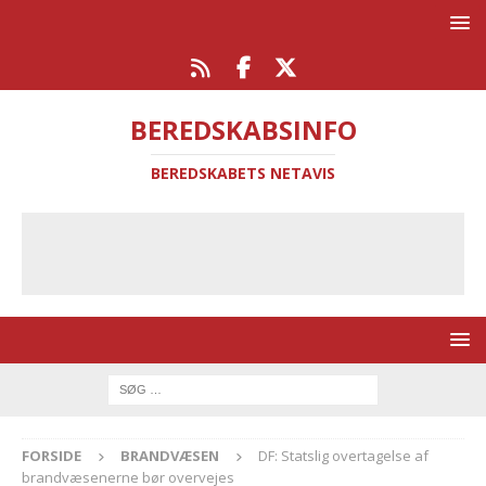
BEREDSKABSINFO
BEREDSKABETS NETAVIS
FORSIDE
BRANDVÆSEN
DF: Statslig overtagelse af
brandvæsenerne bør overvejes