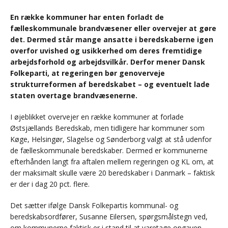
En række kommuner har enten forladt de
fælleskommunale brandvæsener eller overvejer at gøre
det. Dermed står mange ansatte i beredskaberne igen
overfor uvished og usikkerhed om deres fremtidige
arbejdsforhold og arbejdsvilkår. Derfor mener Dansk
Folkeparti, at regeringen bør genoverveje
strukturreformen af beredskabet – og eventuelt lade
staten overtage brandvæsenerne.
I øjeblikket overvejer en række kommuner at forlade
Østsjællands Beredskab, men tidligere har kommuner som
Køge, Helsingør, Slagelse og Sønderborg valgt at stå udenfor
de fælleskommunale beredskaber. Dermed er kommunerne
efterhånden langt fra aftalen mellem regeringen og KL om, at
der maksimalt skulle være 20 beredskaber i Danmark – faktisk
er der i dag 20 pct. flere.
Det sætter ifølge Dansk Folkepartis kommunal- og
beredskabsordfører, Susanne Eilersen, spørgsmålstegn ved,
om kommunerne faktisk er i stand til at varetage opgaven.